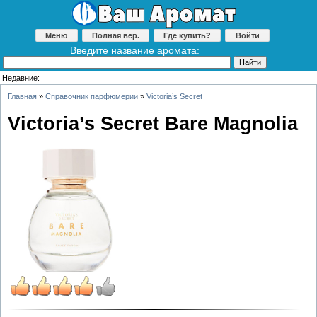
Меню
Полная вер.
Где купить?
Войти
Введите название аромата:
Недавние:
Главная
»
Справочник парфюмерии
»
Victoria’s Secret
Victoria’s Secret Bare Magnolia