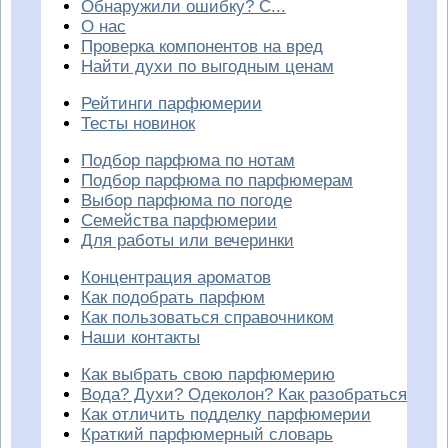
Обнаружили ошибку? С...
О нас
Проверка компонентов на вред
Найти духи по выгодным ценам
Рейтинги парфюмерии
Тесты новинок
Подбор парфюма по нотам
Подбор парфюма по парфюмерам
Выбор парфюма по погоде
Семейства парфюмерии
Для работы или вечеринки
Концентрация ароматов
Как подобрать парфюм
Как пользоваться справочником
Наши контакты
Как выбрать свою парфюмерию
Вода? Духи? Одеколон? Как разобраться
Как отличить подделку парфюмерии
Краткий парфюмерный словарь