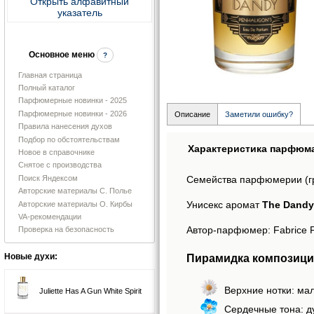
Открыть алфавитный
указатель
Основное меню
?
Главная страница
Полный каталог
Парфюмерные новинки - 2025
Парфюмерные новинки - 2026
Описание
Заметили ошибку?
Правила нанесения духов
Подбор по обстоятельствам
Характеристика парфюм
Новое в справочнике
Снятое с производства
Поиск Яндексом
Семейства парфюмерии (г
Авторские материалы С. Полье
Унисекс аромат
The Dandy
Авторские материалы О. Кирбы
VA-рекомендации
Автор-парфюмер: Fabrice Pe
Проверка на безопасность
Пирамидка композици
Новые духи:
Верхние нотки: мал
Juliette Has A Gun White Spirit
Сердечные тона: ду