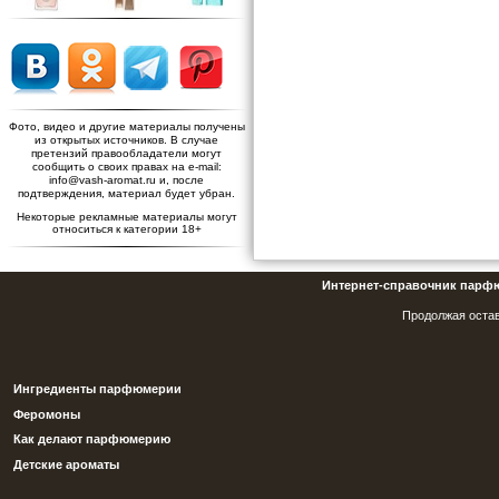
Фото, видео и другие материалы получены
из открытых источников. В случае
претензий правообладатели могут
сообщить о своих правах на e-mail:
info@vash-aromat.ru и, после
подтверждения, материал будет убран.
Некоторые рекламные материалы могут
относиться к категории 18+
Интернет-справочник парф
Продолжая остав
Ингредиенты парфюмерии
Феромоны
Как делают парфюмерию
Детские ароматы