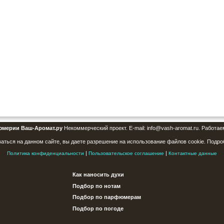
юмерии Ваш-Аромат.ру
Некоммерческий проект. E-mail: info@vash-aromat.ru. Работае
аться на данном сайте, вы даете разрешение на использование файлов cookie. Подро
|
|
Политика конфиденциальности
Пользовательское соглашение
Контактные данные
Как наносить духи
Подбор по нотам
Подбор по парфюмерам
Подбор по погоде