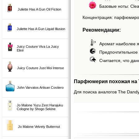
Базовые ноты: Clea
Juliette Has A Gun Oil Fiction
Концентрация: парфюмиро
Рекомендации:
Juliette Has A Gun Liquid Illusion
Аромат наиболее я
Juicy Couture Viva La Juicy
Elixir
Предпочтительное 
Считается, что дан
Juicy Couture Just Moi Intense
Парфюмерия похожая на T
John Varvatos Artisan Costiero
Для поиска аналогов The Dandy,
Jo Malone Yuzu Zest Harajuku
Cologne by Shogo Sekine
Jo Malone Velvety Butternut