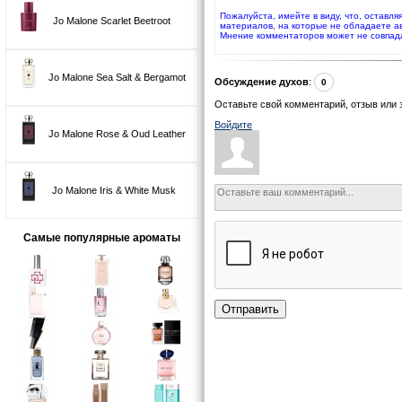
Пожалуйста, имейте в виду, что, оставл
Jo Malone Scarlet Beetroot
материалов, на которые не обладаете а
Мнение комментаторов может не совпад
Jo Malone Sea Salt & Bergamot
Обсуждение духов
:
0
Оставьте свой комментарий, отзыв или 
Войдите
Jo Malone Rose & Oud Leather
Jo Malone Iris & White Musk
Самые популярные ароматы
Отправить