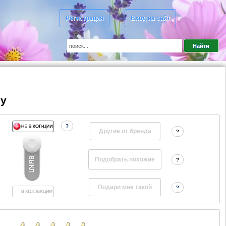
Регистрация
Вход на сайт
dy
?
Другие от бренда
?
?
?