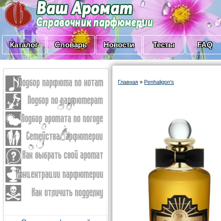
Каталог
Словарь
Новости
Тесты
FAQ
Главная
»
Penhaligon's