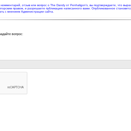
яя комментарий, отзыв или вопрос о The Dandy от Penhaligon's, вы подтверждаете, что вы
вторским правом, и разрешаете публикацию написанного вами. Опубликованное становитс
ать с мнением Администрации сайта.
задайте вопрос: