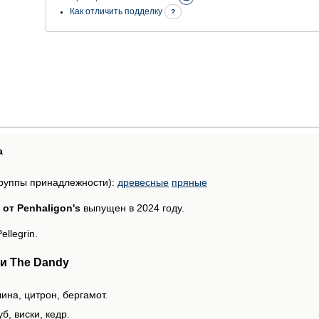
Как отличить подделку
?
а
руппы принадлежности):
древесные
пряные
 от Penhaligon's
выпущен в 2024 году.
llegrin.
и The Dandy
ина, цитрон, бергамот.
б, виски, кедр.