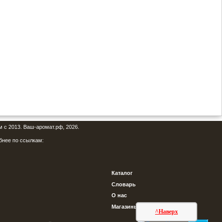
м с 2013. Ваш-аромат.рф, 2026.
бнее по ссылкам:
Каталог
Словарь
О нас
Магазины
^Наверх