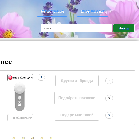
Регистрация
Вход на сайт
ence
?
Другие от бренда
?
?
?