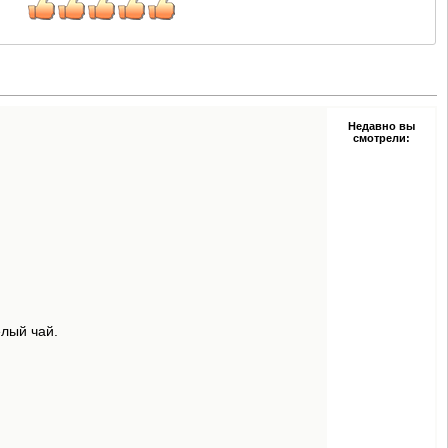
Недавно вы
смотрели:
елый чай.