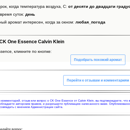
рок, когда температура воздуха, С:
от десяти до двадцати граду
время суток:
день
ный аромат интересен, когда за окном:
любая_погода
K One Essence Calvin Klein
sence, кликните по кнопке:
Подобрать похожий аромат
Перейти к отзывам и комментариям
яя комментарий, отзыв или вопрос о CK One Essence от Calvin Klein, вы подтверждаете, ч
 обладаете авторским правом, и разрешаете публикацию написанного вами. Опубликованн
совпадать с мнением Администрации сайта.
задайте вопрос: