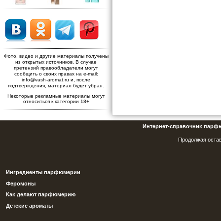
Фото, видео и другие материалы получены
из открытых источников. В случае
претензий правообладатели могут
сообщить о своих правах на e-mail:
info@vash-aromat.ru и, после
подтверждения, материал будет убран.
Некоторые рекламные материалы могут
относиться к категории 18+
Интернет-справочник парф
Продолжая остав
Ингредиенты парфюмерии
Феромоны
Как делают парфюмерию
Детские ароматы