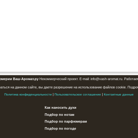
юмерии Ваш-Аромат.ру
Некоммерческий проект. E-mail: info@vash-aromat.ru. Работае
аться на данном сайте, вы даете разрешение на использование файлов cookie. Подро
|
|
Политика конфиденциальности
Пользовательское соглашение
Контактные данные
Как наносить духи
Подбор по нотам
Подбор по парфюмерам
Подбор по погоде