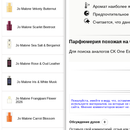
Аромат наиболее я
Jo Malone Velvety Butternut
Предпочтительное 
Считается, что дан
Jo Malone Scarlet Beetroot
Парфюмерия похожая на C
Jo Malone Sea Salt & Bergamot
Для поиска аналогов CK One Es
Jo Malone Rose & Oud Leather
Jo Malone Iris & White Musk
Jo Malone Frangipani Flower
Пожалуйста, имейте в виду, что, оставл
2026
используете материалов, на которые не
сайта. Мнение комментаторов может не 
Jo Malone Carrot Blossom
Обсуждение духов
:
0
Оставьте свой комментарий, отзыв или 