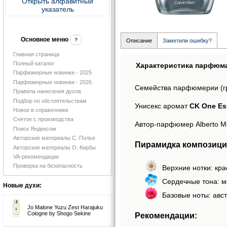
Открыть алфавитный
указатель
Основное меню
?
Описание
Заметили ошибку?
Главная страница
Полный каталог
Характеристика парфюм
Парфюмерные новинки - 2025
Парфюмерные новинки - 2026
Семейства парфюмерии (г
Правила нанесения духов
Подбор по обстоятельствам
Унисекс аромат
CK One Ess
Новое в справочнике
Снятое с производства
Автор-парфюмер Alberto Mor
Поиск Яндексом
Авторские материалы С. Полье
Пирамидка композици
Авторские материалы О. Кирбы
VA-рекомендации
Проверка на безопасность
Верхние нотки: кр
Сердечные тона: мя
Новые духи:
Базовые ноты: авст
Jo Malone Yuzu Zest Harajuku
Cologne by Shogo Sekine
Рекомендации: