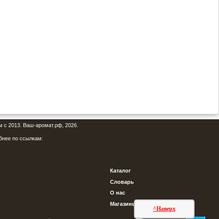
м с 2013. Ваш-аромат.рф, 2026.
бнее по ссылкам:
Каталог
Словарь
О нас
Магазины
^Наверх