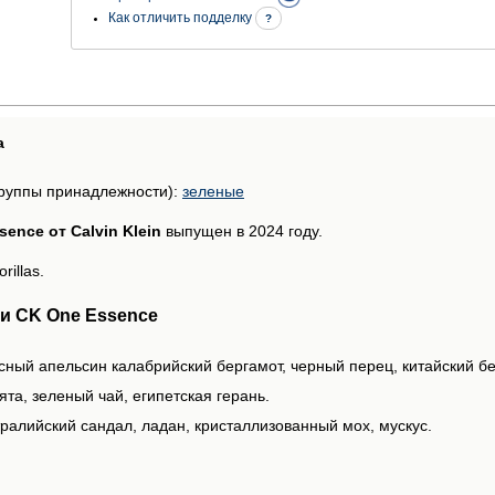
Как отличить подделку
?
а
руппы принадлежности):
зеленые
ence от Calvin Klein
выпущен в 2024 году.
illas.
и CK One Essence
асный апельсин калабрийский бергамот, черный перец, китайский б
та, зеленый чай, египетская герань.
ралийский сандал, ладан, кристаллизованный мох, мускус.