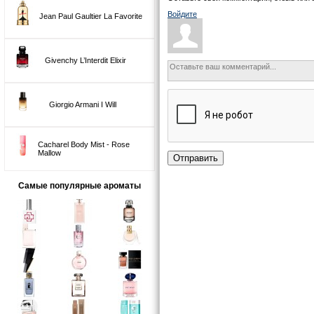
Войдите
Jean Paul Gaultier La Favorite
Givenchy L’Interdit Elixir
Giorgio Armani I Will
Cacharel Body Mist - Rose
Mallow
Отправить
Самые популярные ароматы