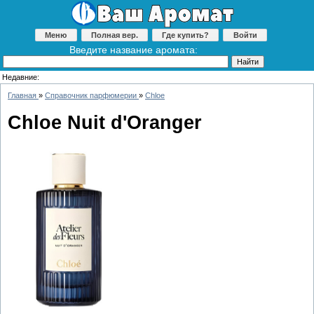
Меню
Полная вер.
Где купить?
Войти
Введите название аромата:
Недавние:
Главная
»
Справочник парфюмерии
»
Chloe
Chloe Nuit d'Oranger