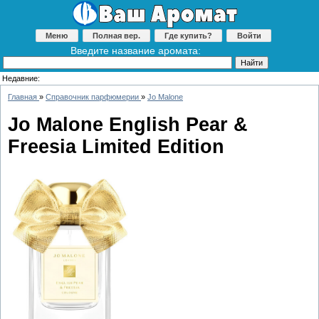
Меню
Полная вер.
Где купить?
Войти
Введите название аромата:
Недавние:
Главная
»
Справочник парфюмерии
»
Jo Malone
Jo Malone English Pear &
Freesia Limited Edition