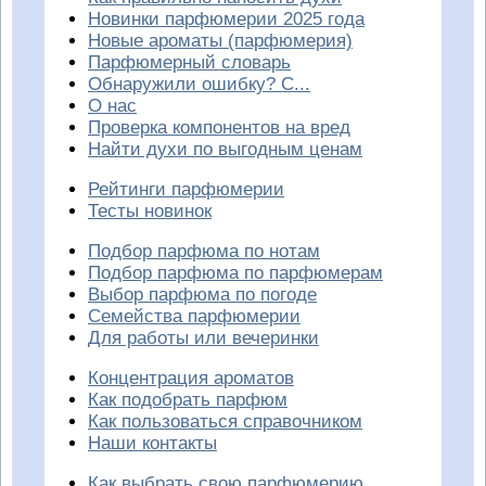
Новинки парфюмерии 2025 года
Новые ароматы (парфюмерия)
Парфюмерный словарь
Обнаружили ошибку? С...
О нас
Проверка компонентов на вред
Найти духи по выгодным ценам
Рейтинги парфюмерии
Тесты новинок
Подбор парфюма по нотам
Подбор парфюма по парфюмерам
Выбор парфюма по погоде
Семейства парфюмерии
Для работы или вечеринки
Концентрация ароматов
Как подобрать парфюм
Как пользоваться справочником
Наши контакты
Как выбрать свою парфюмерию