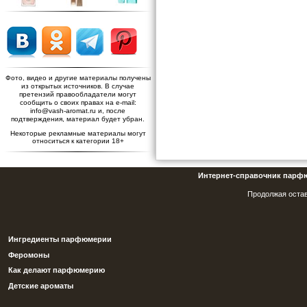
Фото, видео и другие материалы получены
из открытых источников. В случае
претензий правообладатели могут
сообщить о своих правах на e-mail:
info@vash-aromat.ru и, после
подтверждения, материал будет убран.
Некоторые рекламные материалы могут
относиться к категории 18+
Интернет-справочник парф
Продолжая остав
Ингредиенты парфюмерии
Феромоны
Как делают парфюмерию
Детские ароматы