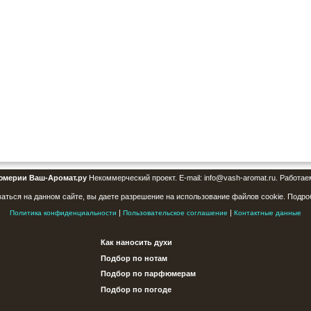
юмерии Ваш-Аромат.ру
Некоммерческий проект. E-mail: info@vash-aromat.ru. Работае
аться на данном сайте, вы даете разрешение на использование файлов cookie. Подро
|
|
Политика конфиденциальности
Пользовательское соглашение
Контактные данные
Как наносить духи
Подбор по нотам
Подбор по парфюмерам
Подбор по погоде