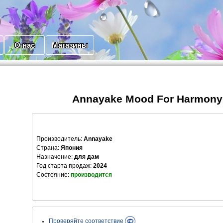
О нас
Магазины
Annayake Mood For Harmon
Производитель
:
Annayake
Страна:
Япония
Назначение:
для дам
Год старта продаж:
2024
Состояние:
производится
Проверяйте соответствие