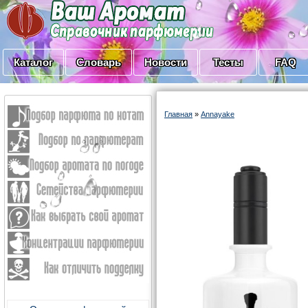
Каталог
Словарь
Новости
Тесты
FAQ
Главная
»
Annayake