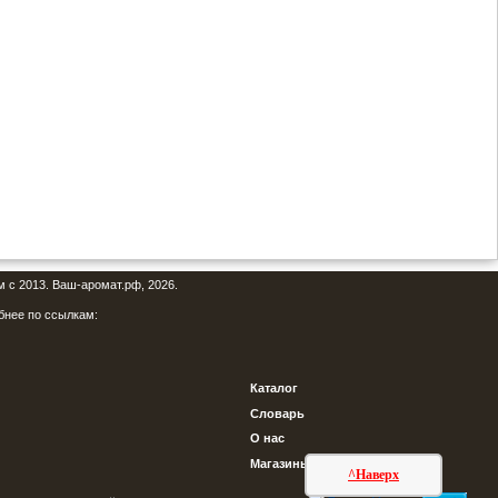
м с 2013. Ваш-аромат.рф, 2026.
бнее по ссылкам:
Каталог
Словарь
О нас
Магазины
^Наверх