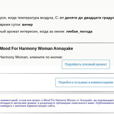
рок, когда температура воздуха, С:
от десяти до двадцати граду
время суток:
вечер
ный аромат интересен, когда за окном:
любая_погода
Mood For Harmony Woman Annayake
 Harmony Woman, кликните по кнопке:
Подобрать похожий аромат
Перейти к отзывам и комментариям
яя комментарий, отзыв или вопрос о Mood For Harmony Woman от Annayake, вы подтвержда
 обладаете авторским правом, и разрешаете публикацию написанного вами. Опубликованн
совпадать с мнением Администрации сайта.