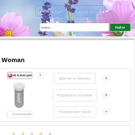
Регистрация
Вход на сайт
y Woman
?
Другие от бренда
?
?
?