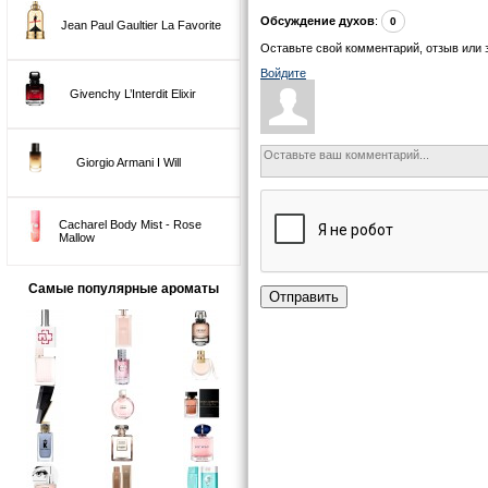
Обсуждение духов
:
0
Jean Paul Gaultier La Favorite
Оставьте свой комментарий, отзыв или 
Войдите
Givenchy L’Interdit Elixir
Giorgio Armani I Will
Cacharel Body Mist - Rose
Mallow
Самые популярные ароматы
Отправить