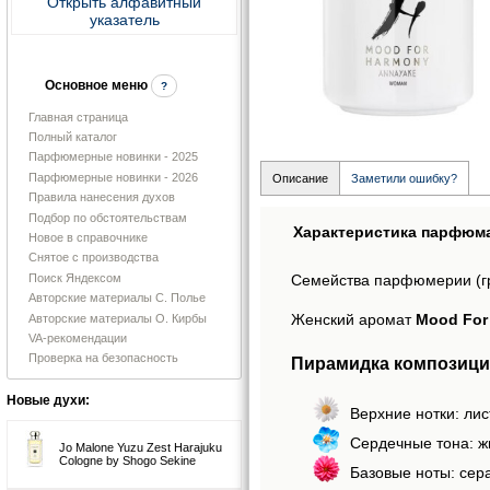
Открыть алфавитный
указатель
Основное меню
?
Главная страница
Полный каталог
Парфюмерные новинки - 2025
Парфюмерные новинки - 2026
Описание
Заметили ошибку?
Правила нанесения духов
Подбор по обстоятельствам
Характеристика парфюм
Новое в справочнике
Снятое с производства
Поиск Яндексом
Семейства парфюмерии (г
Авторские материалы С. Полье
Женский аромат
Mood For
Авторские материалы О. Кирбы
VA-рекомендации
Проверка на безопасность
Пирамидка композици
Новые духи:
Верхние нотки: лис
Сердечные тона: ж
Jo Malone Yuzu Zest Harajuku
Cologne by Shogo Sekine
Базовые ноты: сера