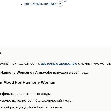
Как отличить подделку
?
а
руппы принадлежности):
цветочные
древесные
с яркими мускусны
 Harmony Woman от Annayake
выпущен в 2024 году.
и Mood For Harmony Woman
т фиалки, ирис, красные ягоды.
имолость, гелиотроп, бальзамический уксус.
я амбра, мускус, Rice Powder, ваниль.