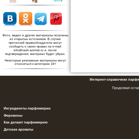
Фото, видео и другие материалы получены
из открытых источников. В случае
претензий правообладатели могут
сообщить о своих правах на e-mail:
info@vash-aromat.ru и, после
подтверждения, материал будет убран.
Некоторые рекламные материалы могут
относиться к категории 18+
Интернет-справочник парф
Продолжая остав
Ингредиенты парфюмерии
Феромоны
Как делают парфюмерию
Детские ароматы