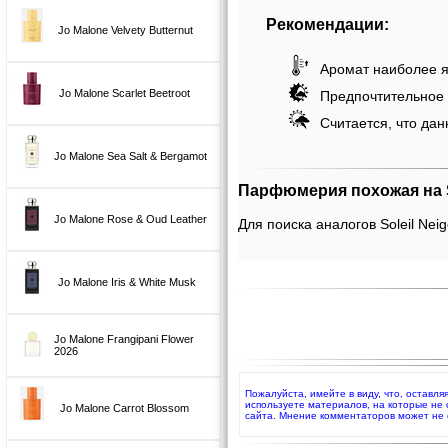
Рекомендации:
Jo Malone Velvety Butternut
Аромат наиболее я
Jo Malone Scarlet Beetroot
Предпочтительное 
Считается, что дан
Jo Malone Sea Salt & Bergamot
Парфюмерия похожая на So
Jo Malone Rose & Oud Leather
Для поиска аналогов Soleil Neig
Jo Malone Iris & White Musk
Jo Malone Frangipani Flower
2026
Пожалуйста, имейте в виду, что, оставля
используете материалов, на которые не
Jo Malone Carrot Blossom
сайта. Мнение комментаторов может не 