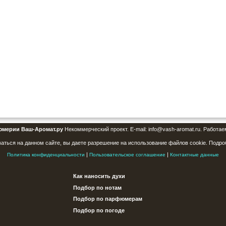
юмерии Ваш-Аромат.ру
Некоммерческий проект. E-mail: info@vash-aromat.ru. Работае
аться на данном сайте, вы даете разрешение на использование файлов cookie. Подро
|
|
Политика конфиденциальности
Пользовательское соглашение
Контактные данные
Как наносить духи
Подбор по нотам
Подбор по парфюмерам
Подбор по погоде