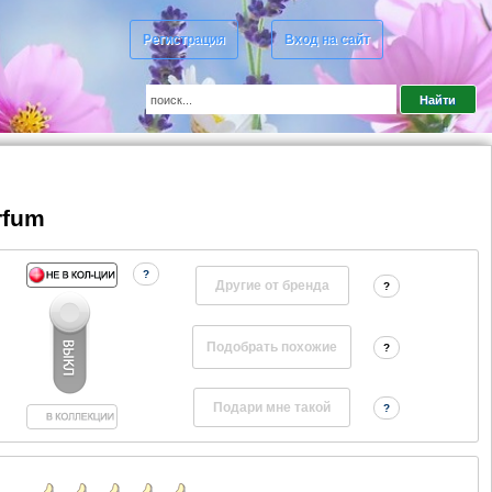
Регистрация
Вход на сайт
rfum
?
Другие от бренда
?
?
?