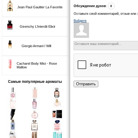
Обсуждение духов
:
0
Jean Paul Gaultier La Favorite
Оставьте свой комментарий, отзыв или 
Войдите
Givenchy L’Interdit Elixir
Giorgio Armani I Will
Cacharel Body Mist - Rose
Mallow
Самые популярные ароматы
Отправить