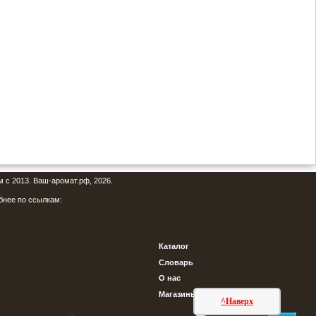
м с 2013. Ваш-аромат.рф, 2026.
бнее по ссылкам:
Каталог
Словарь
О нас
Магазины
^Наверх