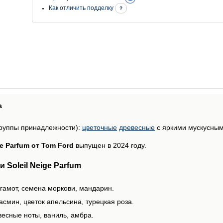
Как отличить подделку
?
а
руппы принадлежности):
цветочные
древесные
с яркими мускусны
ge Parfum от Tom Ford
выпущен в 2024 году.
Soleil Neige Parfum
ргамот, семена моркови, мандарин.
смин, цветок апельсина, турецкая роза.
весные ноты, ваниль, амбра.