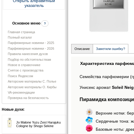
Открыть алфавитный
указатель
Основное меню
?
Главная страница
Полный каталог
Парфюмерные новинки - 2025
Парфюмерные новинки - 2026
Описание
Заметили ошибку?
Правила нанесения духов
Подбор по обстоятельствам
Характеристика парфюм
Новое в справочнике
Снятое с производства
Поиск Яндексом
Семейства парфюмерии (г
Авторские материалы С. Полье
Унисекс аромат
Soleil Nei
Авторские материалы О. Кирбы
VA-рекомендации
Проверка на безопасность
Пирамидка композиции 
Новые духи:
Верхние нотки: бе
Сердечные тона: жа
Jo Malone Yuzu Zest Harajuku
Cologne by Shogo Sekine
Базовые ноты: дре