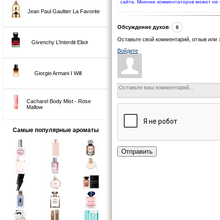
сайта. Мнение комментаторов может не 
Jean Paul Gaultier La Favorite
Обсуждение духов
:
0
Оставьте свой комментарий, отзыв или 
Givenchy L’Interdit Elixir
Войдите
Giorgio Armani I Will
Cacharel Body Mist - Rose
Mallow
Самые популярные ароматы
Отправить