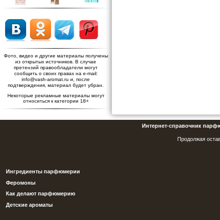
Фото, видео и другие материалы получены
из открытых источников. В случае
претензий правообладатели могут
сообщить о своих правах на e-mail:
info@vash-aromat.ru и, после
подтверждения, материал будет убран.
Некоторые рекламные материалы могут
относиться к категории 18+
Интернет-справочник парф
Продолжая остав
Ингредиенты парфюмерии
Феромоны
Как делают парфюмерию
Детские ароматы