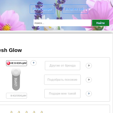
Регистрация
Вход на сайт
esh Glow
?
Другие от бренда
?
?
?