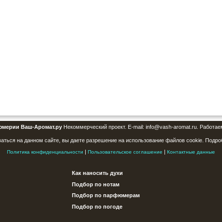
юмерии Ваш-Аромат.ру
Некоммерческий проект. E-mail: info@vash-aromat.ru. Работае
аться на данном сайте, вы даете разрешение на использование файлов cookie. Подро
|
|
Политика конфиденциальности
Пользовательское соглашение
Контактные данные
Как наносить духи
Подбор по нотам
Подбор по парфюмерам
Подбор по погоде