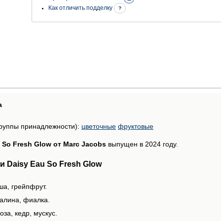
Как отличить подделку
?
а
руппы принадлежности):
цветочные
фруктовые
 So Fresh Glow от Marc Jacobs
выпущен в 2024 году.
 Daisy Eau So Fresh Glow
ша, грейпфрут.
алина, фиалка.
за, кедр, мускус.