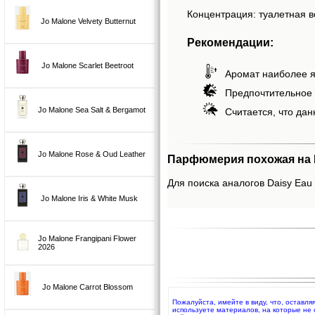
Концентрация: туалетная в
Jo Malone Velvety Butternut
Рекомендации:
Jo Malone Scarlet Beetroot
Аромат наиболее я
Предпочтительное 
Jo Malone Sea Salt & Bergamot
Считается, что дан
Jo Malone Rose & Oud Leather
Парфюмерия похожая на D
Для поиска аналогов Daisy Eau 
Jo Malone Iris & White Musk
Jo Malone Frangipani Flower
2026
Jo Malone Carrot Blossom
Пожалуйста, имейте в виду, что, оставл
используете материалов, на которые не