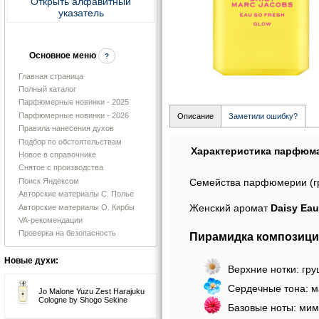
Открыть алфавитный
указатель
Основное меню
?
Главная страница
Полный каталог
Парфюмерные новинки - 2025
Парфюмерные новинки - 2026
Описание
Заметили ошибку?
Правила нанесения духов
Подбор по обстоятельствам
Характеристика парфюм
Новое в справочнике
Снятое с производства
Поиск Яндексом
Семейства парфюмерии (г
Авторские материалы С. Полье
Женский аромат
Daisy Eau
Авторские материалы О. Кирбы
VA-рекомендации
Проверка на безопасность
Пирамидка композиции
Новые духи:
Верхние нотки: гру
Сердечные тона: м
Jo Malone Yuzu Zest Harajuku
Cologne by Shogo Sekine
Базовые ноты: мимо