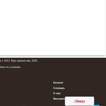
м с 2013. Ваш-аромат.рф, 2026.
бнее по ссылкам:
Каталог
Словарь
О нас
Магазины
^Наверх