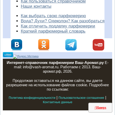
Как пользоваться справочником
Наши контакты
Как выбрать свою парфюмерию
Вода? Духи? Одеколон? Как разобраться
Как отличить подделку парфюмерии
Краткий парфюмерный словарь
Интернет-справочник парфюмерии Ваш-Аромат.ру
E-
mail: info@vash-aromat.ru. Работаем с 2013. Ваш-
аромат.рф, 2026.
Продолжая оставаться на данном сайте, вы даете
разрешение на использование файлов cookie. Подробнее
по ссылкам:
|
|
Политика конфиденциальности
Пользовательское соглашение
Контактные данные
^Наверх