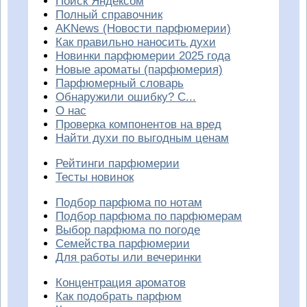
Поиск Яндексом
Полный справочник
AKNews (Новости парфюмерии)
Как правильно наносить духи
Новинки парфюмерии 2025 года
Новые ароматы (парфюмерия)
Парфюмерный словарь
Обнаружили ошибку? С...
О нас
Проверка компонентов на вред
Найти духи по выгодным ценам
Рейтинги парфюмерии
Тесты новинок
Подбор парфюма по нотам
Подбор парфюма по парфюмерам
Выбор парфюма по погоде
Семейства парфюмерии
Для работы или вечеринки
Концентрация ароматов
Как подобрать парфюм