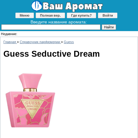
Меню
Полная вер.
Где купить?
Войти
Введите название аромата:
Недавние:
Главная
»
Справочник парфюмерии
»
Guess
Guess Seductive Dream