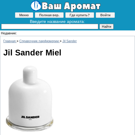
Меню
Полная вер.
Где купить?
Войти
Введите название аромата:
Недавние:
Главная
»
Справочник парфюмерии
»
Jil Sander
Jil Sander Miel