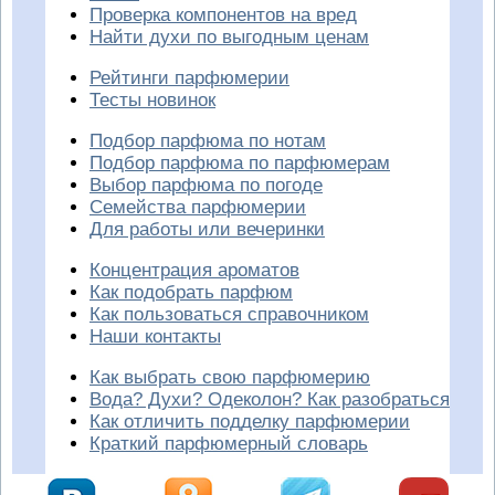
Проверка компонентов на вред
Найти духи по выгодным ценам
Рейтинги парфюмерии
Тесты новинок
Подбор парфюма по нотам
Подбор парфюма по парфюмерам
Выбор парфюма по погоде
Семейства парфюмерии
Для работы или вечеринки
Концентрация ароматов
Как подобрать парфюм
Как пользоваться справочником
Наши контакты
Как выбрать свою парфюмерию
Вода? Духи? Одеколон? Как разобраться
Как отличить подделку парфюмерии
Краткий парфюмерный словарь