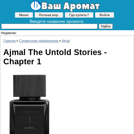
Меню
Полная вер.
Где купить?
Войти
Введите название аромата:
Недавние:
Главная
»
Справочник парфюмерии
»
Ajmal
Ajmal The Untold Stories -
Chapter 1