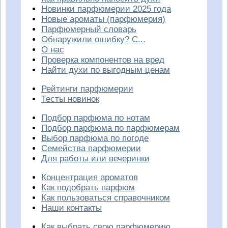
Новинки парфюмерии 2025 года
Новые ароматы (парфюмерия)
Парфюмерный словарь
Обнаружили ошибку? С...
О нас
Проверка компонентов на вред
Найти духи по выгодным ценам
Рейтинги парфюмерии
Тесты новинок
Подбор парфюма по нотам
Подбор парфюма по парфюмерам
Выбор парфюма по погоде
Семейства парфюмерии
Для работы или вечеринки
Концентрация ароматов
Как подобрать парфюм
Как пользоваться справочником
Наши контакты
Как выбрать свою парфюмерию