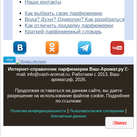
Наши контакты
Как выбрать свою парфюмерию
Вода? Духи? Одеколон? Как разобраться
Как отличить подделку парфюмерии
Краткий парфюмерный словарь
Интернет-справочник парфюмерии Ваш-Аромат.ру
E-
mail: info@vash-aromat.ru. Работаем с 2013. Ваш-
аромат.рф, 2026.
Продолжая оставаться на данном сайте, вы даете
разрешение на использование файлов cookie. Подробнее
по ссылкам:
|
|
Политика конфиденциальности
Пользовательское соглашение
Контактные данные
^Наверх