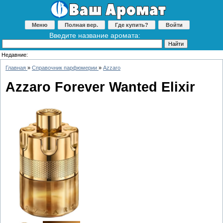
Меню
Полная вер.
Где купить?
Войти
Введите название аромата:
Недавние:
Главная
»
Справочник парфюмерии
»
Azzaro
Azzaro Forever Wanted Elixir