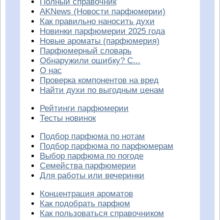
Полный справочник
AKNews (Новости парфюмерии)
Как правильно наносить духи
Новинки парфюмерии 2025 года
Новые ароматы (парфюмерия)
Парфюмерный словарь
Обнаружили ошибку? С...
О нас
Проверка компонентов на вред
Найти духи по выгодным ценам
Рейтинги парфюмерии
Тесты новинок
Подбор парфюма по нотам
Подбор парфюма по парфюмерам
Выбор парфюма по погоде
Семейства парфюмерии
Для работы или вечеринки
Концентрация ароматов
Как подобрать парфюм
Как пользоваться справочником