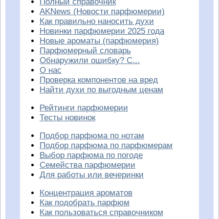
Полный справочник
AKNews (Новости парфюмерии)
Как правильно наносить духи
Новинки парфюмерии 2025 года
Новые ароматы (парфюмерия)
Парфюмерный словарь
Обнаружили ошибку? С...
О нас
Проверка компонентов на вред
Найти духи по выгодным ценам
Рейтинги парфюмерии
Тесты новинок
Подбор парфюма по нотам
Подбор парфюма по парфюмерам
Выбор парфюма по погоде
Семейства парфюмерии
Для работы или вечеринки
Концентрация ароматов
Как подобрать парфюм
Как пользоваться справочником