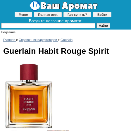
Меню
Полная вер.
Где купить?
Войти
Введите название аромата:
Недавние:
Главная
»
Справочник парфюмерии
»
Guerlain
Guerlain Habit Rouge Spirit