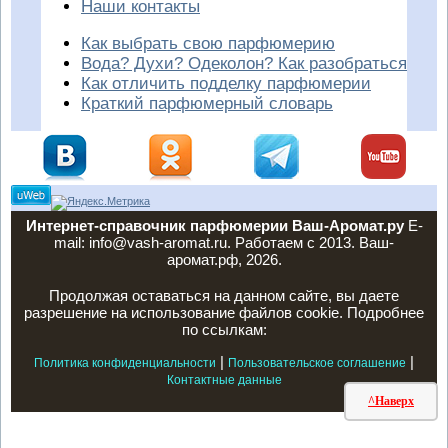
Наши контакты
Как выбрать свою парфюмерию
Вода? Духи? Одеколон? Как разобраться
Как отличить подделку парфюмерии
Краткий парфюмерный словарь
Интернет-справочник парфюмерии Ваш-Аромат.ру
E-
mail: info@vash-aromat.ru. Работаем с 2013. Ваш-
аромат.рф, 2026.
Продолжая оставаться на данном сайте, вы даете
разрешение на использование файлов cookie. Подробнее
по ссылкам:
|
|
Политика конфиденциальности
Пользовательское соглашение
Контактные данные
^Наверх