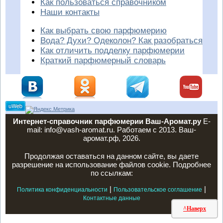
Как пользоваться справочником
Наши контакты
Как выбрать свою парфюмерию
Вода? Духи? Одеколон? Как разобраться
Как отличить подделку парфюмерии
Краткий парфюмерный словарь
Интернет-справочник парфюмерии Ваш-Аромат.ру
E-
mail: info@vash-aromat.ru. Работаем с 2013. Ваш-
аромат.рф, 2026.
Продолжая оставаться на данном сайте, вы даете
разрешение на использование файлов cookie. Подробнее
по ссылкам:
|
|
Политика конфиденциальности
Пользовательское соглашение
Контактные данные
^Наверх