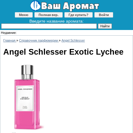
Меню
Полная вер.
Где купить?
Войти
Введите название аромата:
Недавние:
Главная
»
Справочник парфюмерии
»
Angel Schlesser
Angel Schlesser Exotic Lychee