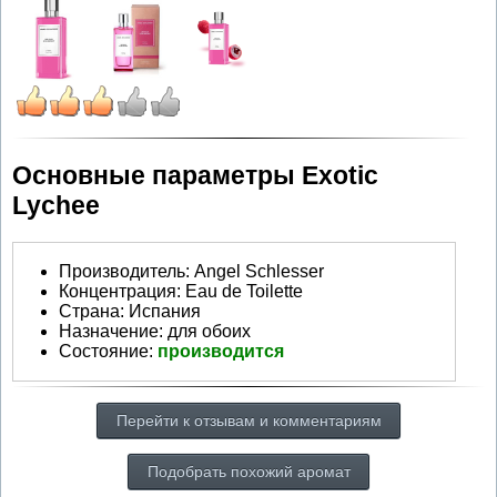
Основные параметры Exotic
Lychee
Производитель
:
Angel Schlesser
Концентрация:
Eau de Toilette
Страна:
Испания
Назначение:
для обоих
Состояние:
производится
Перейти к отзывам и комментариям
Подобрать похожий аромат