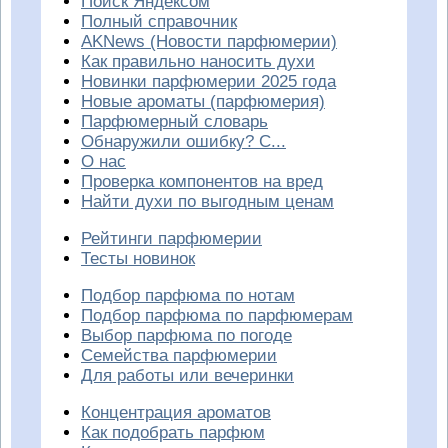
Поиск Яндексом
Полный справочник
AKNews (Новости парфюмерии)
Как правильно наносить духи
Новинки парфюмерии 2025 года
Новые ароматы (парфюмерия)
Парфюмерный словарь
Обнаружили ошибку? С...
О нас
Проверка компонентов на вред
Найти духи по выгодным ценам
Рейтинги парфюмерии
Тесты новинок
Подбор парфюма по нотам
Подбор парфюма по парфюмерам
Выбор парфюма по погоде
Семейства парфюмерии
Для работы или вечеринки
Концентрация ароматов
Как подобрать парфюм