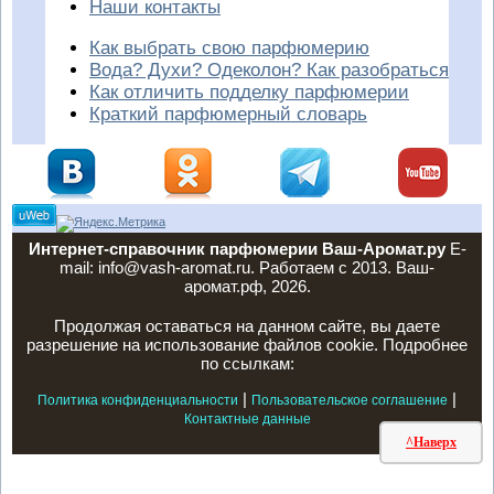
Наши контакты
Как выбрать свою парфюмерию
Вода? Духи? Одеколон? Как разобраться
Как отличить подделку парфюмерии
Краткий парфюмерный словарь
Интернет-справочник парфюмерии Ваш-Аромат.ру
E-
mail: info@vash-aromat.ru. Работаем с 2013. Ваш-
аромат.рф, 2026.
Продолжая оставаться на данном сайте, вы даете
разрешение на использование файлов cookie. Подробнее
по ссылкам:
|
|
Политика конфиденциальности
Пользовательское соглашение
Контактные данные
^Наверх