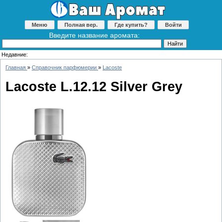
Меню
Полная вер.
Где купить?
Войти
Введите название аромата:
Недавние:
Главная
»
Справочник парфюмерии
»
Lacoste
Lacoste L.12.12 Silver Grey