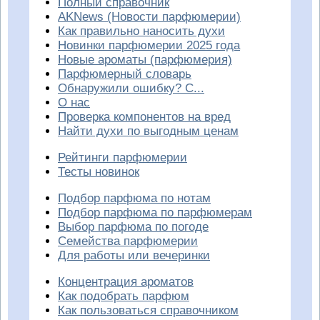
Полный справочник
AKNews (Новости парфюмерии)
Как правильно наносить духи
Новинки парфюмерии 2025 года
Новые ароматы (парфюмерия)
Парфюмерный словарь
Обнаружили ошибку? С...
О нас
Проверка компонентов на вред
Найти духи по выгодным ценам
Рейтинги парфюмерии
Тесты новинок
Подбор парфюма по нотам
Подбор парфюма по парфюмерам
Выбор парфюма по погоде
Семейства парфюмерии
Для работы или вечеринки
Концентрация ароматов
Как подобрать парфюм
Как пользоваться справочником