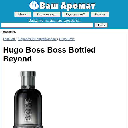
Меню
Полная вер.
Где купить?
Войти
Введите название аромата:
Недавние:
Главная
»
Справочник парфюмерии
»
Hugo Boss
Hugo Boss Boss Bottled
Beyond