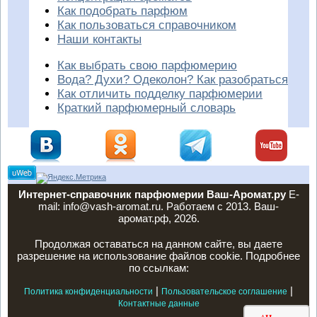
Как подобрать парфюм
Как пользоваться справочником
Наши контакты
Как выбрать свою парфюмерию
Вода? Духи? Одеколон? Как разобраться
Как отличить подделку парфюмерии
Краткий парфюмерный словарь
Интернет-справочник парфюмерии Ваш-Аромат.ру
E-
mail: info@vash-aromat.ru. Работаем с 2013. Ваш-
аромат.рф, 2026.
Продолжая оставаться на данном сайте, вы даете
разрешение на использование файлов cookie. Подробнее
по ссылкам:
|
|
Политика конфиденциальности
Пользовательское соглашение
Контактные данные