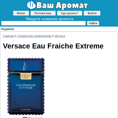
Меню
Полная вер.
Где купить?
Войти
Введите название аромата:
Недавние:
Главная
»
Справочник парфюмерии
»
Versace
Versace Eau Fraiche Extreme