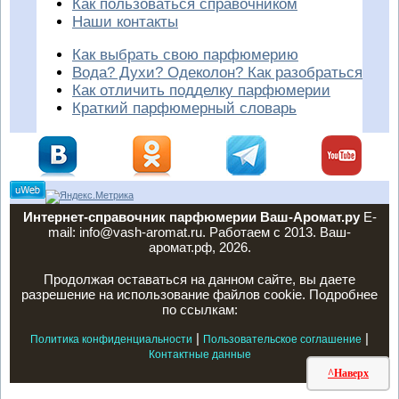
Как пользоваться справочником
Наши контакты
Как выбрать свою парфюмерию
Вода? Духи? Одеколон? Как разобраться
Как отличить подделку парфюмерии
Краткий парфюмерный словарь
Интернет-справочник парфюмерии Ваш-Аромат.ру
E-
mail: info@vash-aromat.ru. Работаем с 2013. Ваш-
аромат.рф, 2026.
Продолжая оставаться на данном сайте, вы даете
разрешение на использование файлов cookie. Подробнее
по ссылкам:
|
|
Политика конфиденциальности
Пользовательское соглашение
Контактные данные
^Наверх