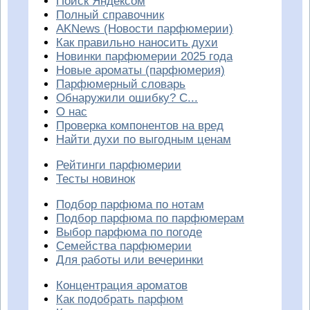
Поиск Яндексом
Полный справочник
AKNews (Новости парфюмерии)
Как правильно наносить духи
Новинки парфюмерии 2025 года
Новые ароматы (парфюмерия)
Парфюмерный словарь
Обнаружили ошибку? С...
О нас
Проверка компонентов на вред
Найти духи по выгодным ценам
Рейтинги парфюмерии
Тесты новинок
Подбор парфюма по нотам
Подбор парфюма по парфюмерам
Выбор парфюма по погоде
Семейства парфюмерии
Для работы или вечеринки
Концентрация ароматов
Как подобрать парфюм