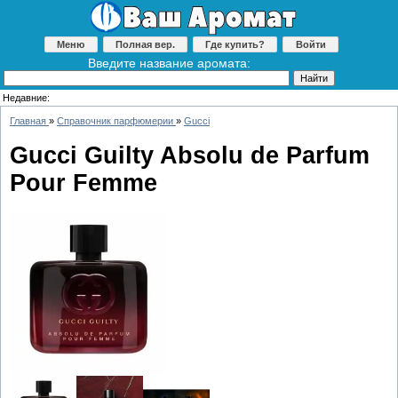
Меню
Полная вер.
Где купить?
Войти
Введите название аромата:
Недавние:
Главная
»
Справочник парфюмерии
»
Gucci
Gucci Guilty Absolu de Parfum
Pour Femme