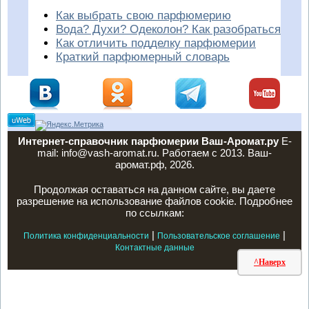
Как выбрать свою парфюмерию
Вода? Духи? Одеколон? Как разобраться
Как отличить подделку парфюмерии
Краткий парфюмерный словарь
Интернет-справочник парфюмерии Ваш-Аромат.ру
E-
mail: info@vash-aromat.ru. Работаем с 2013. Ваш-
аромат.рф, 2026.
Продолжая оставаться на данном сайте, вы даете
разрешение на использование файлов cookie. Подробнее
по ссылкам:
|
|
Политика конфиденциальности
Пользовательское соглашение
Контактные данные
^Наверх