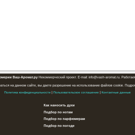
юмерии Ваш-Аромат.ру
Некоммерческий проект. E-mail: info@vash-aromat.ru. Работае
аться на данном сайте, вы даете разрешение на использование файлов cookie. Подро
|
|
Политика конфиденциальности
Пользовательское соглашение
Контактные данные
Как наносить духи
Подбор по нотам
Подбор по парфюмерам
Подбор по погоде