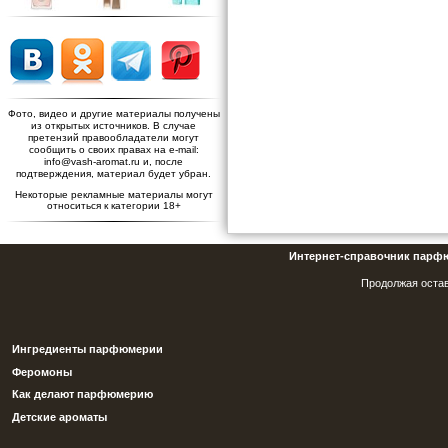
Фото, видео и другие материалы получены
из открытых источников. В случае
претензий правообладатели могут
сообщить о своих правах на e-mail:
info@vash-aromat.ru и, после
подтверждения, материал будет убран.
Некоторые рекламные материалы могут
относиться к категории 18+
Интернет-справочник парф
Продолжая остав
Ингредиенты парфюмерии
Феромоны
Как делают парфюмерию
Детские ароматы