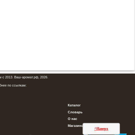
м с 2013. Ваш-аромат.рф, 2026.
бнее по ссылкам:
Каталог
Словарь
О нас
Магазины
^Наверх