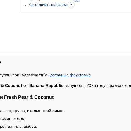
Как отличить подделку
?
а
руппы принадлежности):
цветочные
фруктовые
r & Coconut от Banana Republic
выпущен в 2025 году в рамках колл
 Fresh Pear & Coconut
льсин, груша, итальянский лимон.
асмин, кокос.
ал, ваниль, амбра.