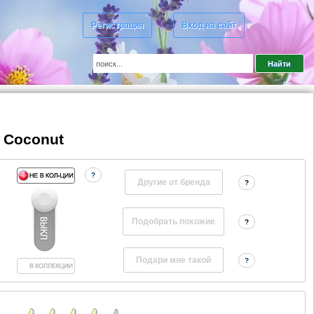
Регистрация
Вход на сайт
& Coconut
?
Другие от бренда
?
?
?