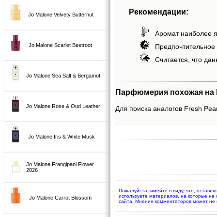
Рекомендации:
Jo Malone Velvety Butternut
Аромат наиболее я
Jo Malone Scarlet Beetroot
Предпочтительное 
Считается, что дан
Jo Malone Sea Salt & Bergamot
Парфюмерия похожая на F
Jo Malone Rose & Oud Leather
Для поиска аналогов Fresh Pear
Jo Malone Iris & White Musk
Jo Malone Frangipani Flower
2026
Пожалуйста, имейте в виду, что, оставл
используете материалов, на которые не
Jo Malone Carrot Blossom
сайта. Мнение комментаторов может не 