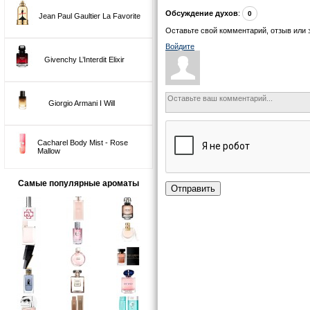
Обсуждение духов
:
0
Jean Paul Gaultier La Favorite
Оставьте свой комментарий, отзыв или 
Войдите
Givenchy L’Interdit Elixir
Giorgio Armani I Will
Cacharel Body Mist - Rose
Mallow
Самые популярные ароматы
Отправить