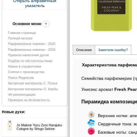
Открыть алфавитный
указатель
Основное меню
?
Главная страница
Полный каталог
Парфюмерные новинки - 2025
Парфюмерные новинки - 2026
Описание
Заметили ошибку?
Правила нанесения духов
Подбор по обстоятельствам
Характеристика парфюм
Новое в справочнике
Снятое с производства
Поиск Яндексом
Семейства парфюмерии (г
Авторские материалы С. Полье
Унисекс аромат
Fresh Pea
Авторские материалы О. Кирбы
VA-рекомендации
Проверка на безопасность
Пирамидка композиции
Новые духи:
Верхние нотки: апе
Сердечные тона: ж
Jo Malone Yuzu Zest Harajuku
Cologne by Shogo Sekine
Базовые ноты: санд