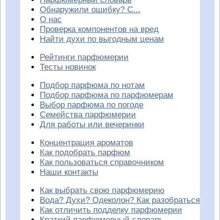
Обнаружили ошибку? С...
О нас
Проверка компонентов на вред
Найти духи по выгодным ценам
Рейтинги парфюмерии
Тесты новинок
Подбор парфюма по нотам
Подбор парфюма по парфюмерам
Выбор парфюма по погоде
Семейства парфюмерии
Для работы или вечеринки
Концентрация ароматов
Как подобрать парфюм
Как пользоваться справочником
Наши контакты
Как выбрать свою парфюмерию
Вода? Духи? Одеколон? Как разобраться
Как отличить подделку парфюмерии
Краткий парфюмерный словарь