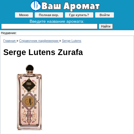
Меню
Полная вер.
Где купить?
Войти
Введите название аромата:
Недавние:
Главная
»
Справочник парфюмерии
»
Serge Lutens
Serge Lutens Zurafa