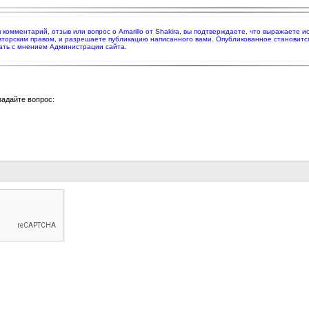
я комментарий, отзыв или вопрос о Amarillo от Shakira, вы подтверждаете, что выражаете
вторским правом, и разрешаете публикацию написанного вами. Опубликованное становитс
ать с мнением Администрации сайта.
задайте вопрос: