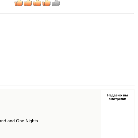
Недавно вы
смотрели:
nd and One Nights.