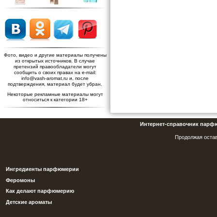
Фото, видео и другие материалы получены
из открытых источников. В случае
претензий правообладатели могут
сообщить о своих правах на e-mail:
info@vash-aromat.ru и, после
подтверждения, материал будет убран.
Некоторые рекламные материалы могут
относиться к категории 18+
Интернет-справочник парф
Продолжая остав
Ингредиенты парфюмерии
Феромоны
Как делают парфюмерию
Детские ароматы