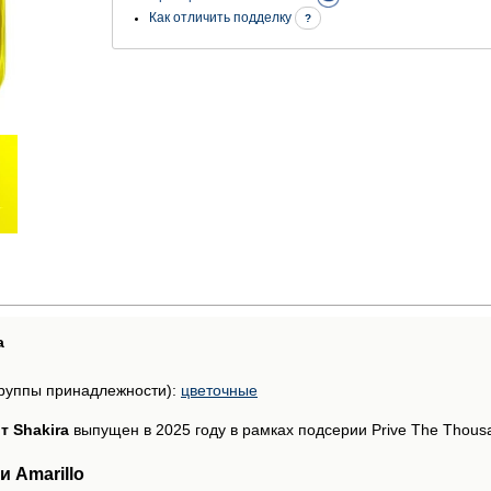
Как отличить подделку
?
а
руппы принадлежности):
цветочные
от Shakira
выпущен в 2025 году в рамках подсерии Prive The Thousa
 Amarillo