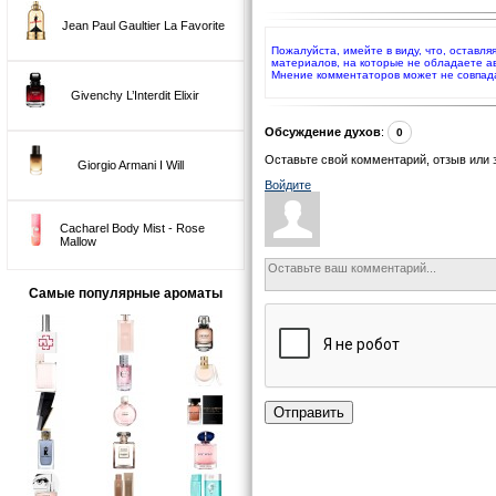
Jean Paul Gaultier La Favorite
Пожалуйста, имейте в виду, что, оставля
материалов, на которые не обладаете а
Мнение комментаторов может не совпад
Givenchy L’Interdit Elixir
Обсуждение духов
:
0
Оставьте свой комментарий, отзыв или 
Giorgio Armani I Will
Войдите
Cacharel Body Mist - Rose
Mallow
Самые популярные ароматы
Отправить