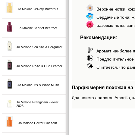
Верхние нотки: кок
Jo Malone Velvety Butternut
Сердечные тона: ж
Базовые ноты: вани
Jo Malone Scarlet Beetroot
Рекомендации:
Jo Malone Sea Salt & Bergamot
Аромат наиболее я
Предпочтительное 
Jo Malone Rose & Oud Leather
Считается, что дан
Jo Malone Iris & White Musk
Парфюмерия похожая на A
Для поиска аналогов Amarillo, к
Jo Malone Frangipani Flower
2026
Jo Malone Carrot Blossom