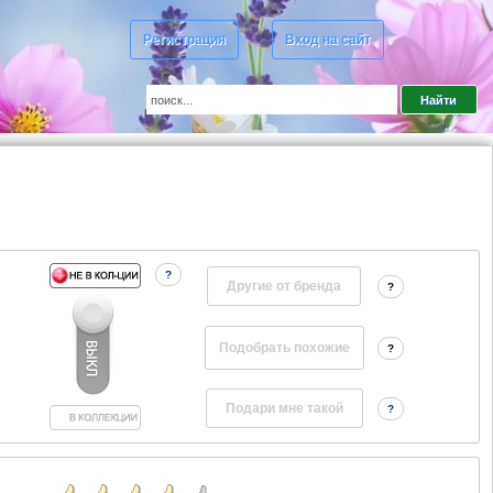
Регистрация
Вход на сайт
?
Другие от бренда
?
?
?