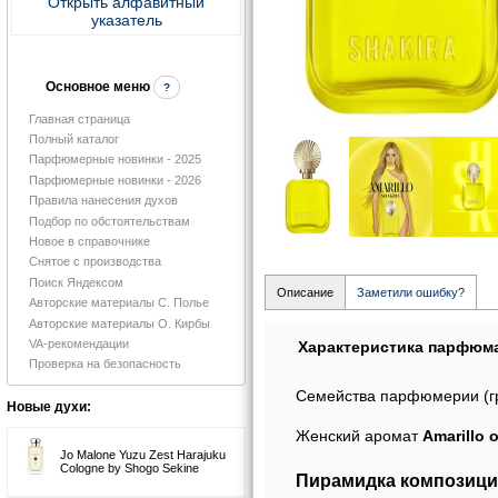
Открыть алфавитный
указатель
Основное меню
?
Главная страница
Полный каталог
Парфюмерные новинки - 2025
Парфюмерные новинки - 2026
Правила нанесения духов
Подбор по обстоятельствам
Новое в справочнике
Снятое с производства
Поиск Яндексом
Описание
Заметили ошибку?
Авторские материалы С. Полье
Авторские материалы О. Кирбы
VA-рекомендации
Характеристика парфюм
Проверка на безопасность
Семейства парфюмерии (г
Новые духи:
Женский аромат
Amarillo 
Jo Malone Yuzu Zest Harajuku
Cologne by Shogo Sekine
Пирамидка композиции