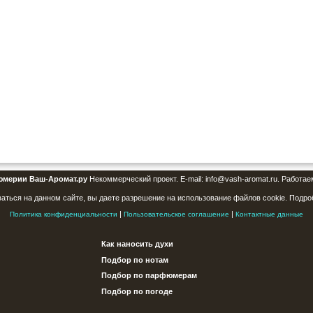
юмерии Ваш-Аромат.ру
Некоммерческий проект. E-mail: info@vash-aromat.ru. Работае
аться на данном сайте, вы даете разрешение на использование файлов cookie. Подро
|
|
Политика конфиденциальности
Пользовательское соглашение
Контактные данные
Как наносить духи
Подбор по нотам
Подбор по парфюмерам
Подбор по погоде