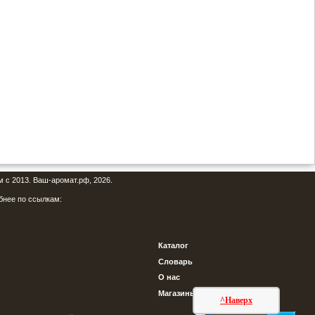
м с 2013. Ваш-аромат.рф, 2026.
бнее по ссылкам:
Каталог
Словарь
О нас
Магазины
^Наверх