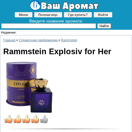
Меню
Полная вер.
Где купить?
Войти
Введите название аромата:
Недавние:
Главная
»
Справочник парфюмерии
»
Rammstein
Rammstein Explosiv for Her