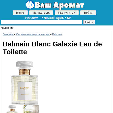
Меню
Полная вер.
Где купить?
Войти
Введите название аромата:
Недавние:
Главная
»
Справочник парфюмерии
»
Balmain
Balmain Blanc Galaxie Eau de
Toilette