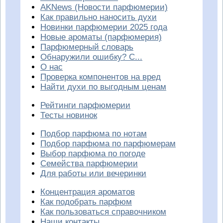
AKNews (Новости парфюмерии)
Как правильно наносить духи
Новинки парфюмерии 2025 года
Новые ароматы (парфюмерия)
Парфюмерный словарь
Обнаружили ошибку? С...
О нас
Проверка компонентов на вред
Найти духи по выгодным ценам
Рейтинги парфюмерии
Тесты новинок
Подбор парфюма по нотам
Подбор парфюма по парфюмерам
Выбор парфюма по погоде
Семейства парфюмерии
Для работы или вечеринки
Концентрация ароматов
Как подобрать парфюм
Как пользоваться справочником
Наши контакты