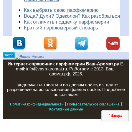
Как выбрать свою парфюмерию
Вода? Духи? Одеколон? Как разобраться
Как отличить подделку парфюмерии
Краткий парфюмерный словарь
Интернет-справочник парфюмерии Ваш-Аромат.ру
E-
mail: info@vash-aromat.ru. Работаем с 2013. Ваш-
аромат.рф, 2026.
Продолжая оставаться на данном сайте, вы даете
разрешение на использование файлов cookie. Подробнее
по ссылкам:
|
|
Политика конфиденциальности
Пользовательское соглашение
Контактные данные
^Наверх