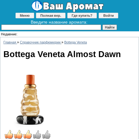
Меню
Полная вер.
Где купить?
Войти
Введите название аромата:
Недавние:
Главная
»
Справочник парфюмерии
»
Bottega Veneta
Bottega Veneta Almost Dawn