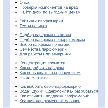
О нас
Проверка компонентов на вред
Найти духи по выгодным ценам
Рейтинги парфюмерии
Тесты новинок
Подбор парфюма по нотам
Подбор парфюма по парфюмерам
Выбор парфюма по погоде
Семейства парфюмерии
Для работы или вечеринки
Концентрация ароматов
Как подобрать парфюм
Как пользоваться справочником
Наши контакты
Как выбрать свою парфюмерию
Вода? Духи? Одеколон? Как разобраться
Как отличить подделку парфюмерии
Краткий парфюмерный словарь