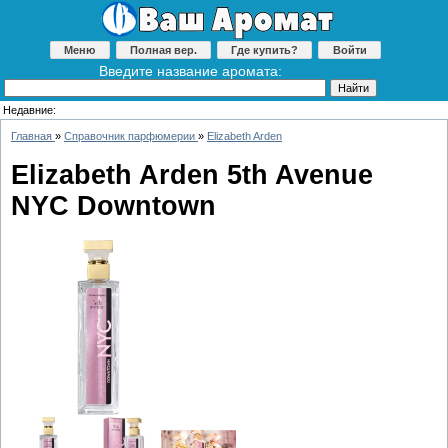
Меню
Полная вер.
Где купить?
Войти
Введите название аромата:
Недавние:
Главная
»
Справочник парфюмерии
»
Elizabeth Arden
Elizabeth Arden 5th Avenue
NYC Downtown