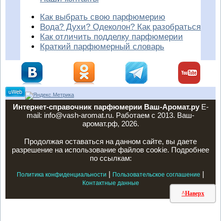
Как выбрать свою парфюмерию
Вода? Духи? Одеколон? Как разобраться
Как отличить подделку парфюмерии
Краткий парфюмерный словарь
Интернет-справочник парфюмерии Ваш-Аромат.ру
E-
mail: info@vash-aromat.ru. Работаем с 2013. Ваш-
аромат.рф, 2026.
Продолжая оставаться на данном сайте, вы даете
разрешение на использование файлов cookie. Подробнее
по ссылкам:
|
|
Политика конфиденциальности
Пользовательское соглашение
Контактные данные
^Наверх