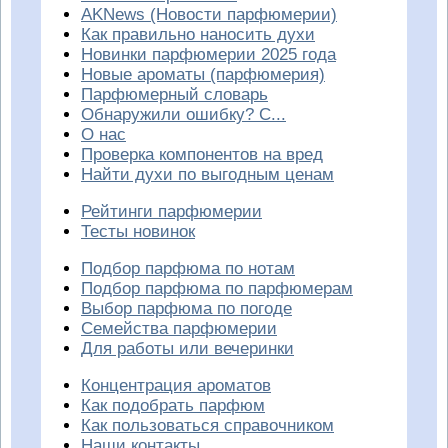
AKNews (Новости парфюмерии)
Как правильно наносить духи
Новинки парфюмерии 2025 года
Новые ароматы (парфюмерия)
Парфюмерный словарь
Обнаружили ошибку? С...
О нас
Проверка компонентов на вред
Найти духи по выгодным ценам
Рейтинги парфюмерии
Тесты новинок
Подбор парфюма по нотам
Подбор парфюма по парфюмерам
Выбор парфюма по погоде
Семейства парфюмерии
Для работы или вечеринки
Концентрация ароматов
Как подобрать парфюм
Как пользоваться справочником
Наши контакты