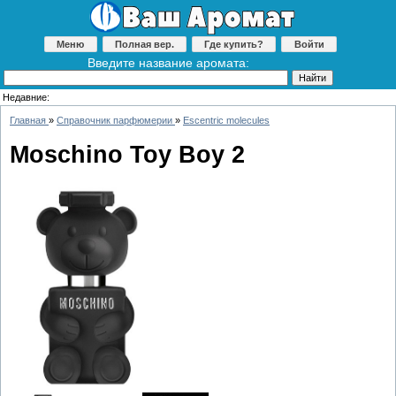
Меню
Полная вер.
Где купить?
Войти
Введите название аромата:
Недавние:
Главная
»
Справочник парфюмерии
»
Escentric molecules
Moschino Toy Boy 2