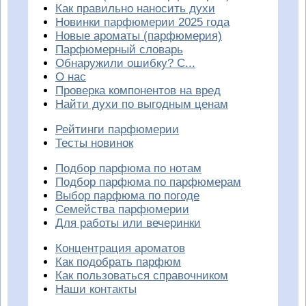
Как правильно наносить духи
Новинки парфюмерии 2025 года
Новые ароматы (парфюмерия)
Парфюмерный словарь
Обнаружили ошибку? С...
О нас
Проверка компонентов на вред
Найти духи по выгодным ценам
Рейтинги парфюмерии
Тесты новинок
Подбор парфюма по нотам
Подбор парфюма по парфюмерам
Выбор парфюма по погоде
Семейства парфюмерии
Для работы или вечеринки
Концентрация ароматов
Как подобрать парфюм
Как пользоваться справочником
Наши контакты