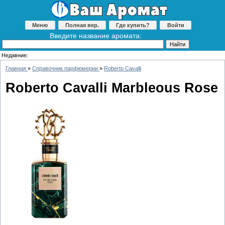
Меню
Полная вер.
Где купить?
Войти
Введите название аромата:
Недавние:
Главная
»
Справочник парфюмерии
»
Roberto Cavalli
Roberto Cavalli Marbleous Rose