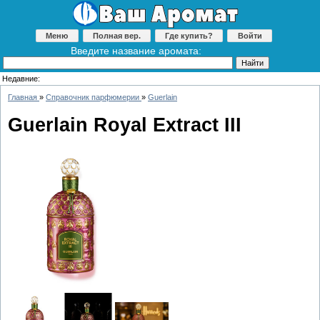
Меню
Полная вер.
Где купить?
Войти
Введите название аромата:
Недавние:
Главная
»
Справочник парфюмерии
»
Guerlain
Guerlain Royal Extract III