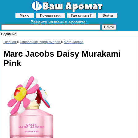
Меню
Полная вер.
Где купить?
Войти
Введите название аромата:
Недавние:
Главная
»
Справочник парфюмерии
»
Marc Jacobs
Marc Jacobs Daisy Murakami
Pink