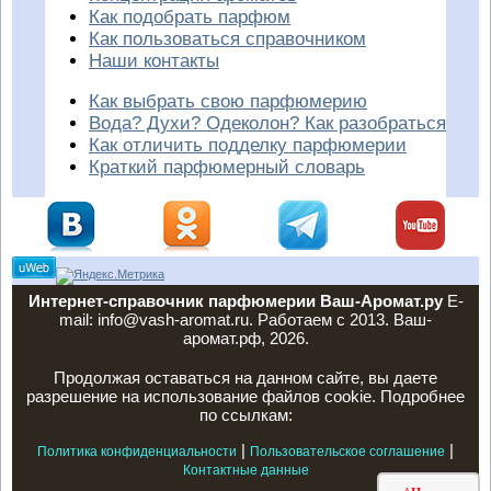
Как подобрать парфюм
Как пользоваться справочником
Наши контакты
Как выбрать свою парфюмерию
Вода? Духи? Одеколон? Как разобраться
Как отличить подделку парфюмерии
Краткий парфюмерный словарь
Интернет-справочник парфюмерии Ваш-Аромат.ру
E-
mail: info@vash-aromat.ru. Работаем с 2013. Ваш-
аромат.рф, 2026.
Продолжая оставаться на данном сайте, вы даете
разрешение на использование файлов cookie. Подробнее
по ссылкам:
|
|
Политика конфиденциальности
Пользовательское соглашение
Контактные данные