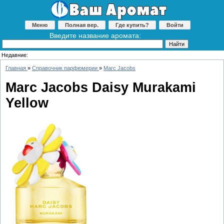
Меню
Полная вер.
Где купить?
Войти
Введите название аромата:
Недавние:
Главная
»
Справочник парфюмерии
»
Marc Jacobs
Marc Jacobs Daisy Murakami
Yellow