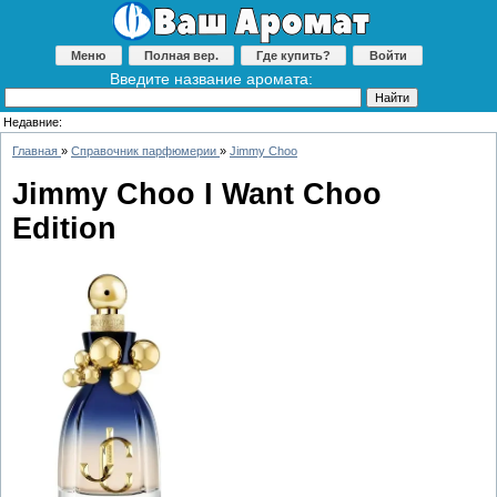
Меню
Полная вер.
Где купить?
Войти
Введите название аромата:
Недавние:
Главная
»
Справочник парфюмерии
»
Jimmy Choo
Jimmy Choo I Want Choo
Edition