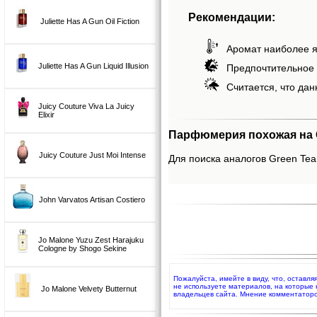
Рекомендации:
Juliette Has A Gun Oil Fiction
Аромат наиболее я
Juliette Has A Gun Liquid Illusion
Предпочтительное 
Считается, что дан
Juicy Couture Viva La Juicy
Elixir
Парфюмерия похожая на Gr
Juicy Couture Just Moi Intense
Для поиска аналогов Green Tea 
John Varvatos Artisan Costiero
Jo Malone Yuzu Zest Harajuku
Cologne by Shogo Sekine
Пожалуйста, имейте в виду, что, оставля
не используете материалов, на которые
Jo Malone Velvety Butternut
владельцев сайта. Мнение комментаторо