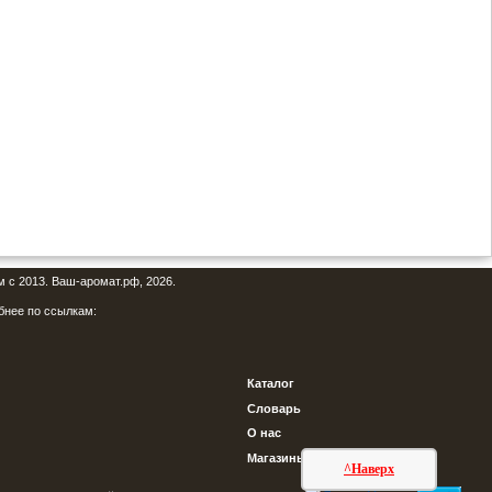
м с 2013. Ваш-аромат.рф, 2026.
бнее по ссылкам:
Каталог
Словарь
О нас
Магазины
^Наверх