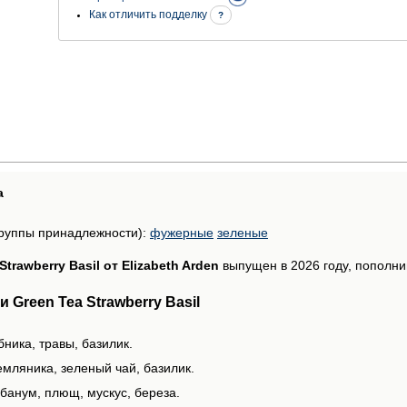
Как отличить подделку
?
а
руппы принадлежности):
фужерные
зеленые
Strawberry Basil от Elizabeth Arden
выпущен в 2026 году, пополнив
Green Tea Strawberry Basil
бника, травы, базилик.
емляника, зеленый чай, базилик.
банум, плющ, мускус, береза.