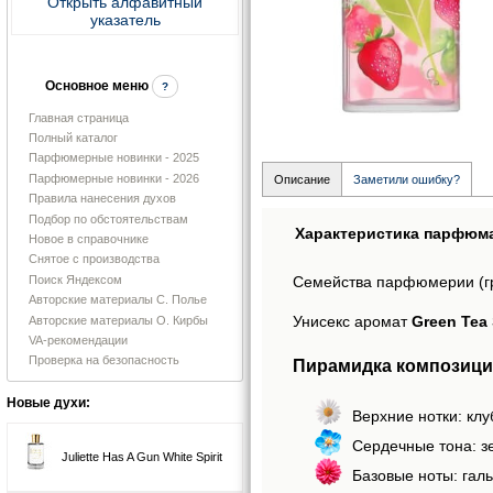
Открыть алфавитный
указатель
Основное меню
?
Главная страница
Полный каталог
Парфюмерные новинки - 2025
Парфюмерные новинки - 2026
Описание
Заметили ошибку?
Правила нанесения духов
Подбор по обстоятельствам
Характеристика парфюм
Новое в справочнике
Снятое с производства
Поиск Яндексом
Семейства парфюмерии (г
Авторские материалы С. Полье
Унисекс аромат
Green Tea 
Авторские материалы О. Кирбы
VA-рекомендации
Проверка на безопасность
Пирамидка композиции 
Новые духи:
Верхние нотки: клу
Сердечные тона: з
Juliette Has A Gun White Spirit
Базовые ноты: галь