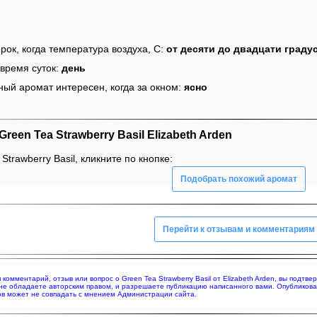
рок, когда температура воздуха, С:
от десяти до двадцати граду
время суток:
день
ный аромат интересен, когда за окном:
ясно
een Tea Strawberry Basil Elizabeth Arden
Strawberry Basil, кликните по кнопке:
Подобрать похожий аромат
Перейти к отзывам и комментариям
я комментарий, отзыв или вопрос о Green Tea Strawberry Basil от Elizabeth Arden, вы под
 не обладаете авторским правом, и разрешаете публикацию написанного вами. Опубликов
в может не совпадать с мнением Администрации сайта.