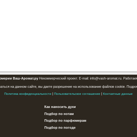
юмерии Ваш-Аромат.ру
Некоммерческий проект. E-mail: info@vash-aromat.ru. Работае
аться на данном сайте, вы даете разрешение на использование файлов cookie. Подро
|
|
Политика конфиденциальности
Пользовательское соглашение
Контактные данные
Как наносить духи
Подбор по нотам
Подбор по парфюмерам
Подбор по погоде