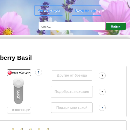
Регистрация
Вход на сайт
berry Basil
?
Другие от бренда
?
?
?