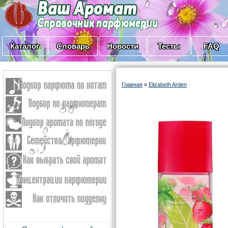
Каталог
Словарь
Новости
Тесты
FAQ
Главная
»
Elizabeth Arden