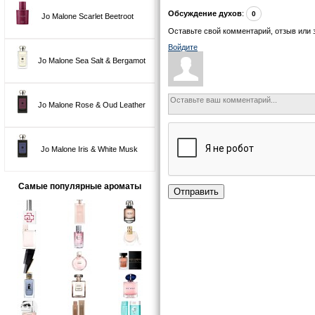
Обсуждение духов
:
0
Jo Malone Scarlet Beetroot
Оставьте свой комментарий, отзыв или 
Войдите
Jo Malone Sea Salt & Bergamot
Jo Malone Rose & Oud Leather
Jo Malone Iris & White Musk
Самые популярные ароматы
Отправить