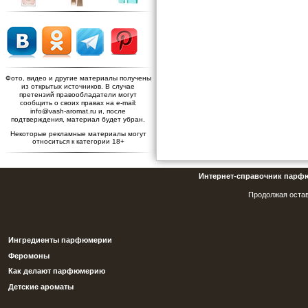
Фото, видео и другие материалы получены
из открытых источников. В случае
претензий правообладатели могут
сообщить о своих правах на e-mail:
info@vash-aromat.ru и, после
подтверждения, материал будет убран.
Некоторые рекламные материалы могут
относиться к категории 18+
Интернет-справочник парф
Продолжая остав
Ингредиенты парфюмерии
Феромоны
Как делают парфюмерию
Детские ароматы