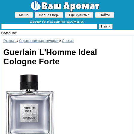
Меню
Полная вер.
Где купить?
Войти
Введите название аромата:
Недавние:
Главная
»
Справочник парфюмерии
»
Guerlain
Guerlain L'Homme Ideal
Cologne Forte