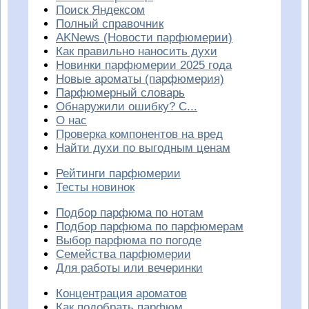
Поиск Яндексом
Полный справочник
AKNews (Новости парфюмерии)
Как правильно наносить духи
Новинки парфюмерии 2025 года
Новые ароматы (парфюмерия)
Парфюмерный словарь
Обнаружили ошибку? С...
О нас
Проверка компонентов на вред
Найти духи по выгодным ценам
Рейтинги парфюмерии
Тесты новинок
Подбор парфюма по нотам
Подбор парфюма по парфюмерам
Выбор парфюма по погоде
Семейства парфюмерии
Для работы или вечеринки
Концентрация ароматов
Как подобрать парфюм