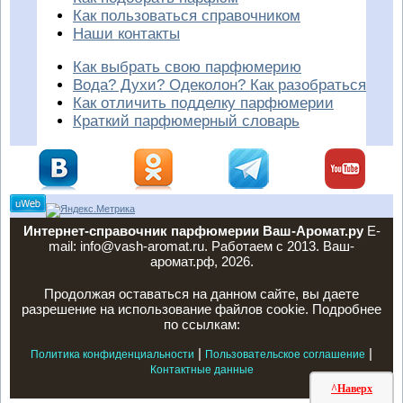
Как пользоваться справочником
Наши контакты
Как выбрать свою парфюмерию
Вода? Духи? Одеколон? Как разобраться
Как отличить подделку парфюмерии
Краткий парфюмерный словарь
Интернет-справочник парфюмерии Ваш-Аромат.ру
E-
mail: info@vash-aromat.ru. Работаем с 2013. Ваш-
аромат.рф, 2026.
Продолжая оставаться на данном сайте, вы даете
разрешение на использование файлов cookie. Подробнее
по ссылкам:
|
|
Политика конфиденциальности
Пользовательское соглашение
Контактные данные
^Наверх