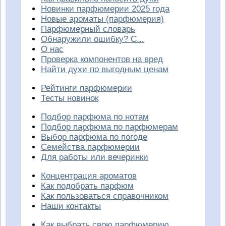
Новинки парфюмерии 2025 года
Новые ароматы (парфюмерия)
Парфюмерный словарь
Обнаружили ошибку? С...
О нас
Проверка компонентов на вред
Найти духи по выгодным ценам
Рейтинги парфюмерии
Тесты новинок
Подбор парфюма по нотам
Подбор парфюма по парфюмерам
Выбор парфюма по погоде
Семейства парфюмерии
Для работы или вечеринки
Концентрация ароматов
Как подобрать парфюм
Как пользоваться справочником
Наши контакты
Как выбрать свою парфюмерию