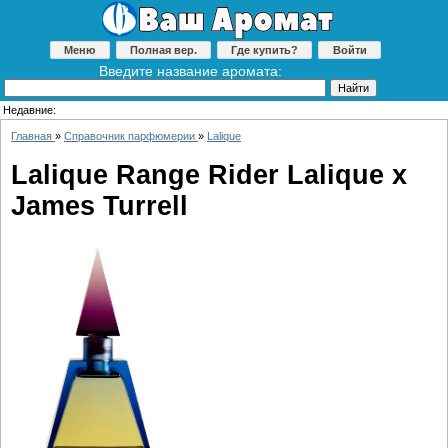
Меню
Полная вер.
Где купить?
Войти
Введите название аромата:
Недавние:
Главная
»
Справочник парфюмерии
»
Lalique
Lalique Range Rider Lalique x
James Turrell