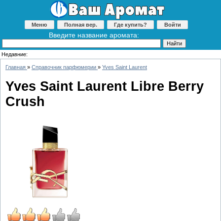
Меню
Полная вер.
Где купить?
Войти
Введите название аромата:
Недавние:
Главная
»
Справочник парфюмерии
»
Yves Saint Laurent
Yves Saint Laurent Libre Berry
Crush