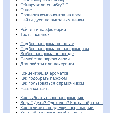
Обнаружили ошибку? С...
О нас
Проверка компонентов на вред
Найти духи по выгодным ценам
Рейтинги парфюмерии
Тесты новинок
Подбор парфюма по нотам
Подбор парфюма по парфюмерам
Выбор парфюма по погоде
Семейства парфюмерии
Для работы или вечеринки
Концентрация ароматов
Как подобрать парфюм
Как пользоваться справочником
Наши контакты
Как выбрать свою парфюмерию
Вода? Духи? Одеколон? Как разобраться
Как отличить подделку парфюмерии
Краткий парфюмерный словарь