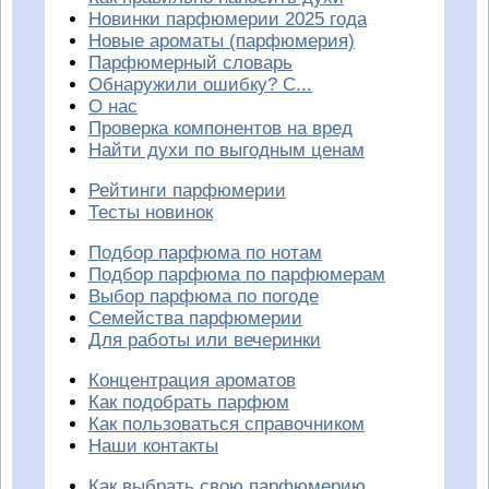
Новинки парфюмерии 2025 года
Новые ароматы (парфюмерия)
Парфюмерный словарь
Обнаружили ошибку? С...
О нас
Проверка компонентов на вред
Найти духи по выгодным ценам
Рейтинги парфюмерии
Тесты новинок
Подбор парфюма по нотам
Подбор парфюма по парфюмерам
Выбор парфюма по погоде
Семейства парфюмерии
Для работы или вечеринки
Концентрация ароматов
Как подобрать парфюм
Как пользоваться справочником
Наши контакты
Как выбрать свою парфюмерию