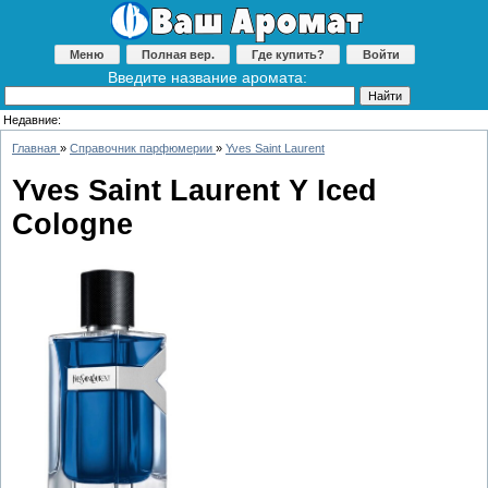
Меню
Полная вер.
Где купить?
Войти
Введите название аромата:
Недавние:
Главная
»
Справочник парфюмерии
»
Yves Saint Laurent
Yves Saint Laurent Y Iced
Cologne