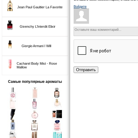
Войдите
Jean Paul Gaultier La Favorite
Givenchy L’Interdit Elixir
Giorgio Armani I Will
Cacharel Body Mist - Rose
Mallow
Отправить
Самые популярные ароматы