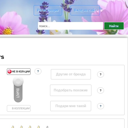
Регистрация
Вход на сайт
rs
?
Другие от бренда
?
?
?