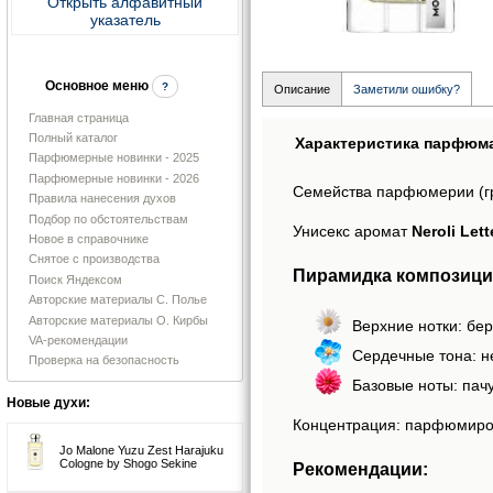
Открыть алфавитный
указатель
Основное меню
?
Описание
Заметили ошибку?
Главная страница
Полный каталог
Характеристика парфюм
Парфюмерные новинки - 2025
Парфюмерные новинки - 2026
Семейства парфюмерии (г
Правила нанесения духов
Подбор по обстоятельствам
Унисекс аромат
Neroli Let
Новое в справочнике
Снятое с производства
Пирамидка композиции 
Поиск Яндексом
Авторские материалы С. Полье
Авторские материалы О. Кирбы
Верхние нотки: бер
VA-рекомендации
Сердечные тона: н
Проверка на безопасность
Базовые ноты: пач
Новые духи:
Концентрация: парфюмиро
Jo Malone Yuzu Zest Harajuku
Cologne by Shogo Sekine
Рекомендации: