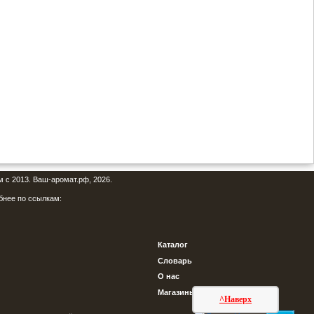
м с 2013. Ваш-аромат.рф, 2026.
бнее по ссылкам:
Каталог
Словарь
О нас
Магазины
^Наверх