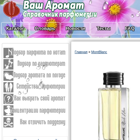
Каталог
Словарь
Новости
Тесты
FAQ
Главная
»
MontBlanc