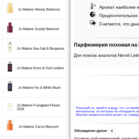
Аромат наиболее я
Jo Malone Velvety Butternut
Предпочтительное 
Считается, что дан
Jo Malone Scarlet Beetroot
Парфюмерия похожая на Ne
Jo Malone Sea Salt & Bergamot
Для поиска аналогов Neroli Lett
Jo Malone Rose & Oud Leather
Jo Malone Iris & White Musk
Jo Malone Frangipani Flower
Пожалуйста, имейте в виду, что, оставля
2026
материалов, на которые не обладаете а
Мнение комментаторов может не совпад
Jo Malone Carrot Blossom
Обсуждение духов
:
0
Оставьте свой комментарий, отзыв или 