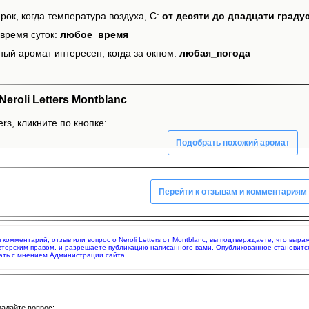
рок, когда температура воздуха, С:
от десяти до двадцати граду
время суток:
любое_время
ный аромат интересен, когда за окном:
любая_погода
roli Letters Montblanc
ers, кликните по кнопке:
Подобрать похожий аромат
Перейти к отзывам и комментариям
я комментарий, отзыв или вопрос о Neroli Letters от Montblanc, вы подтверждаете, что вы
вторским правом, и разрешаете публикацию написанного вами. Опубликованное становитс
ать с мнением Администрации сайта.
задайте вопрос: