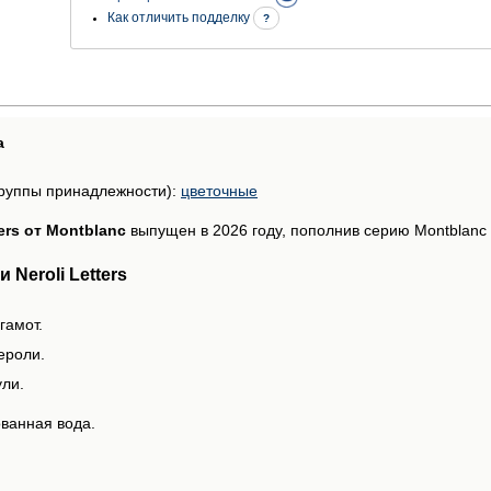
Как отличить подделку
?
а
руппы принадлежности):
цветочные
ters от Montblanc
выпущен в 2026 году, пополнив серию Montblanc C
Neroli Letters
гамот.
ероли.
ули.
ванная вода.