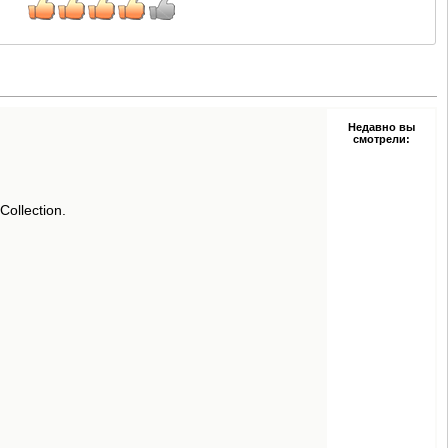
Недавно вы
смотрели:
ollection.