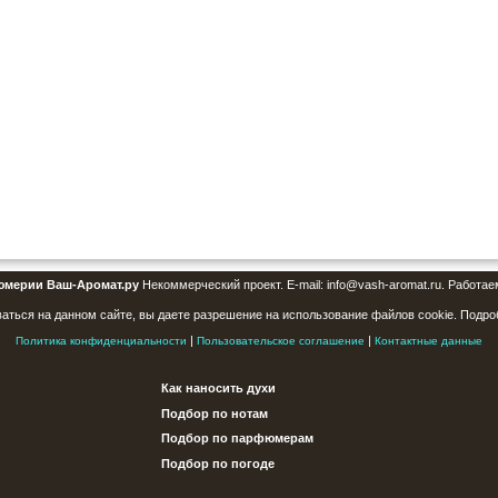
юмерии Ваш-Аромат.ру
Некоммерческий проект. E-mail: info@vash-aromat.ru. Работае
аться на данном сайте, вы даете разрешение на использование файлов cookie. Подро
|
|
Политика конфиденциальности
Пользовательское соглашение
Контактные данные
Как наносить духи
Подбор по нотам
Подбор по парфюмерам
Подбор по погоде