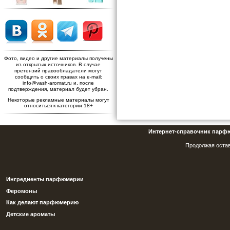
Фото, видео и другие материалы получены
из открытых источников. В случае
претензий правообладатели могут
сообщить о своих правах на e-mail:
info@vash-aromat.ru и, после
подтверждения, материал будет убран.
Некоторые рекламные материалы могут
относиться к категории 18+
Интернет-справочник парф
Продолжая остав
Ингредиенты парфюмерии
Феромоны
Как делают парфюмерию
Детские ароматы