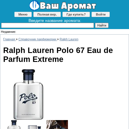
Меню
Полная вер.
Где купить?
Войти
Введите название аромата:
Недавние:
Главная
»
Справочник парфюмерии
»
Ralph Lauren
Ralph Lauren Polo 67 Eau de
Parfum Extreme