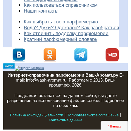
Как пользоваться справочником
Наши контакты
Как выбрать свою парфюмерию
Вода? Духи? Одеколон? Как разобраться
Как отличить подделку парфюмерии
Краткий парфюмерный словарь
Интернет-справочник парфюмерии Ваш-Аромат.ру
E-
mail: info@vash-aromat.ru. Работаем с 2013. Ваш-
аромат.рф, 2026.
Продолжая оставаться на данном сайте, вы даете
разрешение на использование файлов cookie. Подробнее
по ссылкам:
|
|
Политика конфиденциальности
Пользовательское соглашение
Контактные данные
^Наверх