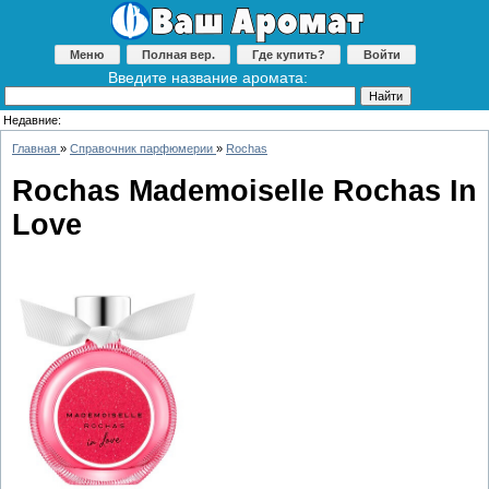
Меню
Полная вер.
Где купить?
Войти
Введите название аромата:
Недавние:
Главная
»
Справочник парфюмерии
»
Rochas
Rochas Mademoiselle Rochas In
Love