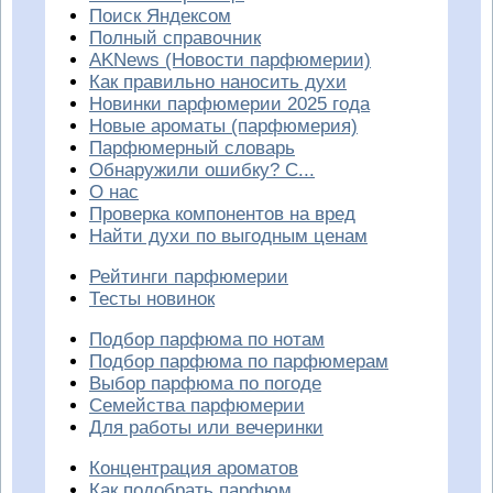
Поиск Яндексом
Полный справочник
AKNews (Новости парфюмерии)
Как правильно наносить духи
Новинки парфюмерии 2025 года
Новые ароматы (парфюмерия)
Парфюмерный словарь
Обнаружили ошибку? С...
О нас
Проверка компонентов на вред
Найти духи по выгодным ценам
Рейтинги парфюмерии
Тесты новинок
Подбор парфюма по нотам
Подбор парфюма по парфюмерам
Выбор парфюма по погоде
Семейства парфюмерии
Для работы или вечеринки
Концентрация ароматов
Как подобрать парфюм