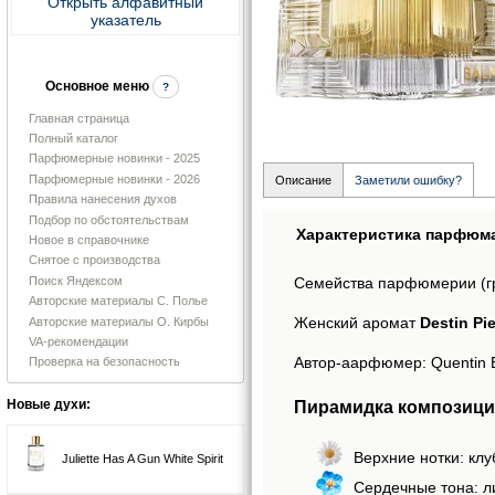
Открыть алфавитный
указатель
Основное меню
?
Главная страница
Полный каталог
Парфюмерные новинки - 2025
Парфюмерные новинки - 2026
Описание
Заметили ошибку?
Правила нанесения духов
Подбор по обстоятельствам
Характеристика парфюм
Новое в справочнике
Снятое с производства
Поиск Яндексом
Семейства парфюмерии (г
Авторские материалы С. Полье
Женский аромат
Destin Pi
Авторские материалы О. Кирбы
VA-рекомендации
Автор-аарфюмер: Quentin B
Проверка на безопасность
Пирамидка композиции 
Новые духи:
Верхние нотки: клу
Juliette Has A Gun White Spirit
Сердечные тона: л