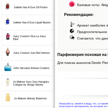
Базовые ноты: Akig
Juliette Has A Gun Oil Fiction
Рекомендации:
Juliette Has A Gun Liquid Illusion
Аромат наиболее я
Предпочтительное 
Juicy Couture Viva La Juicy
Считается, что дан
Elixir
Juicy Couture Just Moi Intense
Парфюмерия похожая на De
Для поиска аналогов Destin Pier
John Varvatos Artisan Costiero
Jo Malone Yuzu Zest Harajuku
Cologne by Shogo Sekine
Jo Malone Velvety Butternut
Пожалуйста, имейте в виду, что, оставля
используете материалов, на которые не