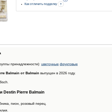
Как отличить подделку
?
а
руппы принадлежности):
цветочные
фруктовые
erre Balmain от Balmain
выпущен в 2026 году.
isch.
Destin Pierre Balmain
бника, пион, розовый перец.
илия.