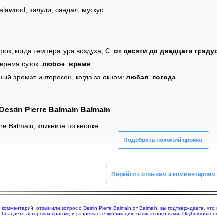
alawood, пачули, сандал, мускус.
рок, когда температура воздуха, С:
от десяти до двадцати граду
время суток:
любое_время
ный аромат интересен, когда за окном:
любая_погода
stin Pierre Balmain Balmain
re Balmain, кликните по кнопке:
Подобрать похожий аромат
Перейти к отзывам и комментариям
я комментарий, отзыв или вопрос о Destin Pierre Balmain от Balmain, вы подтверждаете, ч
 обладаете авторским правом, и разрешаете публикацию написанного вами. Опубликованн