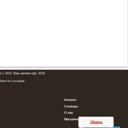
м с 2013. Ваш-аромат.рф, 2026.
бнее по ссылкам:
Каталог
Словарь
О нас
Магазины
^Наверх