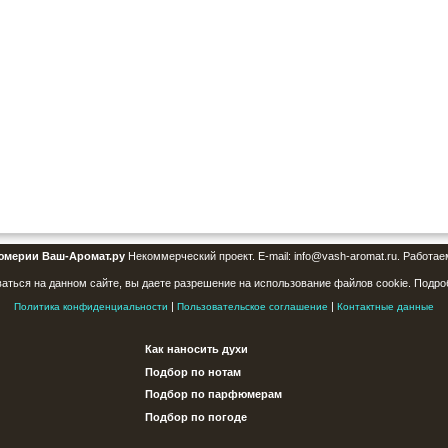
юмерии Ваш-Аромат.ру
Некоммерческий проект. E-mail: info@vash-aromat.ru. Работае
аться на данном сайте, вы даете разрешение на использование файлов cookie. Подро
|
|
Политика конфиденциальности
Пользовательское соглашение
Контактные данные
Как наносить духи
Подбор по нотам
Подбор по парфюмерам
Подбор по погоде