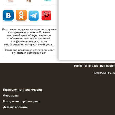
Фото, видео и другие материалы получены
из открытых источников. В случае
претензий правообладатели могут
сообщить о своих правах на e-mail:
info@vash-aromat.ru и, после
подтверждения, материал будет убран.
Некоторые рекламные материалы могут
относиться к категории 18+
Интернет-справочник парф
Продолжая остав
Ингредиенты парфюмерии
Феромоны
Как делают парфюмерию
Детские ароматы