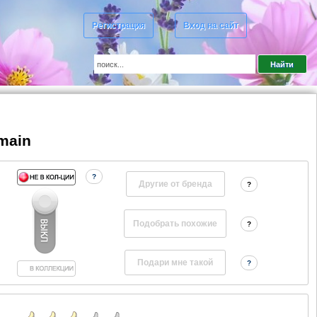
Регистрация
Вход на сайт
lmain
?
Другие от бренда
?
?
?