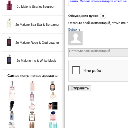
сайта. Мнение комментаторов может не 
Jo Malone Scarlet Beetroot
Обсуждение духов
:
0
Оставьте свой комментарий, отзыв или 
Jo Malone Sea Salt & Bergamot
Войдите
Jo Malone Rose & Oud Leather
Jo Malone Iris & White Musk
Самые популярные ароматы
Отправить