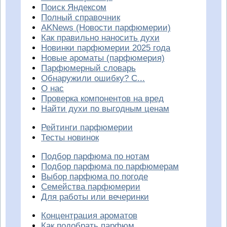
Поиск Яндексом
Полный справочник
AKNews (Новости парфюмерии)
Как правильно наносить духи
Новинки парфюмерии 2025 года
Новые ароматы (парфюмерия)
Парфюмерный словарь
Обнаружили ошибку? С...
О нас
Проверка компонентов на вред
Найти духи по выгодным ценам
Рейтинги парфюмерии
Тесты новинок
Подбор парфюма по нотам
Подбор парфюма по парфюмерам
Выбор парфюма по погоде
Семейства парфюмерии
Для работы или вечеринки
Концентрация ароматов
Как подобрать парфюм