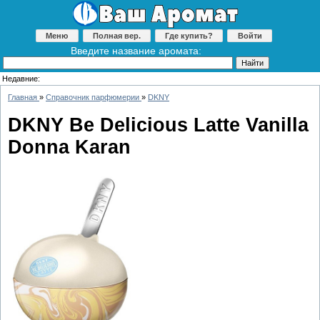
Меню
Полная вер.
Где купить?
Войти
Введите название аромата:
Недавние:
Главная
»
Справочник парфюмерии
»
DKNY
DKNY Be Delicious Latte Vanilla
Donna Karan