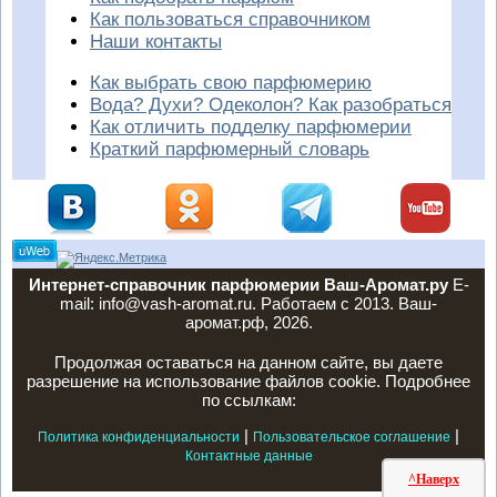
Как пользоваться справочником
Наши контакты
Как выбрать свою парфюмерию
Вода? Духи? Одеколон? Как разобраться
Как отличить подделку парфюмерии
Краткий парфюмерный словарь
Интернет-справочник парфюмерии Ваш-Аромат.ру
E-
mail: info@vash-aromat.ru. Работаем с 2013. Ваш-
аромат.рф, 2026.
Продолжая оставаться на данном сайте, вы даете
разрешение на использование файлов cookie. Подробнее
по ссылкам:
|
|
Политика конфиденциальности
Пользовательское соглашение
Контактные данные
^Наверх