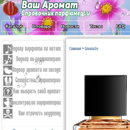
Каталог
Словарь
Новости
Тесты
FAQ
Главная
»
Givenchy