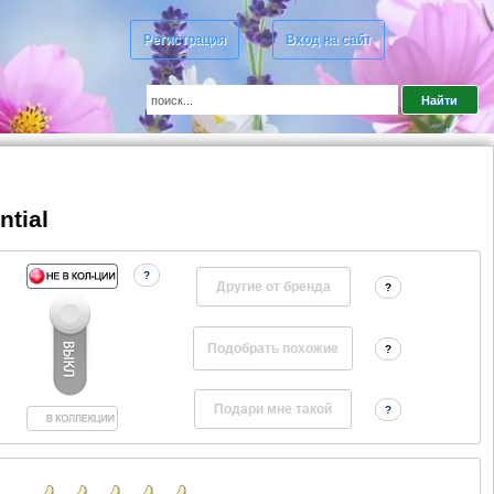
Регистрация
Вход на сайт
tial
?
Другие от бренда
?
?
?