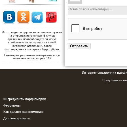
Фото, видео и другие материалы получены
из открытых источников. В случае
претензий правообладатели могут
сообщить о своих правах на e-mail:
Отправить
info@vash-aromat.ru и, после
подтверждения, материал будет убран.
Некоторые рекламные материалы могут
относиться к категории 18+
Интернет-справочник парф
Продолжая остав
Ингредиенты парфюмерии
Феромоны
Как делают парфюмерию
Детские ароматы