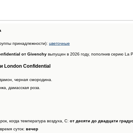
а
руппы принадлежности):
цветочные
nfidential от Givenchy
выпущен в 2026 году, пополнив серию La Par
 London Confidential
рдамон, черная смородина.
ожа, дамасская роза.
рок, когда температура воздуха, С:
от десяти до двадцати граду
время суток:
вечер