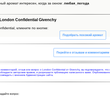
ный аромат интересен, когда за окном:
любая_погода
ondon Confidential Givenchy
fidential, кликните по кнопке:
Подобрать похожий аромат
Перейти к отзывам и комментариям
я комментарий, отзыв или вопрос о London Confidential от Givenchy, вы подтверждаете, ч
 обладаете авторским правом, и разрешаете публикацию написанного вами. Опубликованн
совпадать с мнением Администрации сайта.
задайте вопрос: