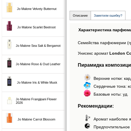
Jo Malone Velvety Butternut
Описание
Заметили ошибку?
Jo Malone Scarlet Beetroot
Характеристика парфюм
Семейства парфюмерии (г
Jo Malone Sea Salt & Bergamot
Унисекс аромат
London Co
Jo Malone Rose & Oud Leather
Пирамидка композиции
Верхние нотки: ка
Jo Malone Iris & White Musk
Сердечные тона: к
Базовые ноты: уд.
Jo Malone Frangipani Flower
2026
Рекомендации:
Аромат наиболее я
Jo Malone Carrot Blossom
Предпочтительное 