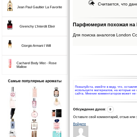
Считается, что дан
Jean Paul Gaultier La Favorite
Парфюмерия похожая на L
Givenchy L’Interdit Elixir
Для поиска аналогов London Con
Giorgio Armani I Will
Cacharel Body Mist - Rose
Mallow
Самые популярные ароматы
Пожалуйста, имейте в виду, что, оставля
используете материалов, на которые не
сайта. Мнение комментаторов может не 
Обсуждение духов
:
0
Оставьте свой комментарий, отзыв или 
Войдите