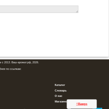
м с 2013. Ваш-аромат.рф, 2026.
бнее по ссылкам:
Каталог
Словарь
О нас
Магазины
^Наверх