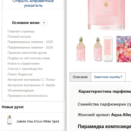
Открыть алфавитный
указатель
Основное меню
?
Главная страница
Полный каталог
Парфюмерные новинки - 2025
Парфюмерные новинки - 2026
Правила нанесения духов
Подбор по обстоятельствам
Новое в справочнике
Снятое с производства
Поиск Яндексом
Описание
Заметили ошибку?
Авторские материалы С. Полье
Авторские материалы О. Кирбы
VA-рекомендации
Характеристика парфюм
Проверка на безопасность
Семейства парфюмерии (г
Новые духи:
Женский аромат
Aqua Alle
Juliette Has A Gun White Spirit
Пирамидка композиции 