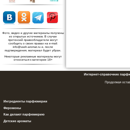
Фото, видео и другие материалы получены
из открытых источников. В случае
претензий правообладатели могут
сообщить о своих правах на e-mail:
info@vash-aromat.ru и, после
подтверждения, материал будет убран.
Некоторые рекламные материалы могут
относиться к категории 18+
Интернет-справочник парф
Продолжая остав
Ингредиенты парфюмерии
Феромоны
Как делают парфюмерию
Детские ароматы