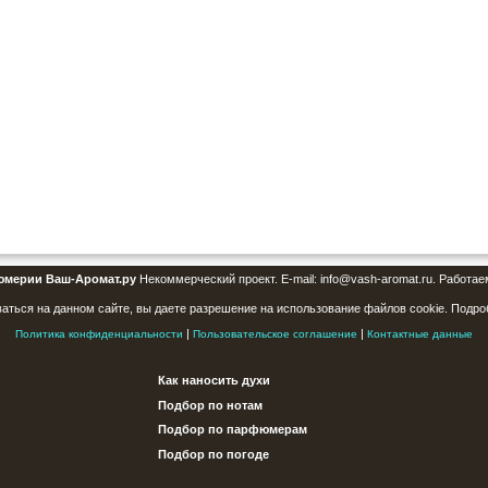
юмерии Ваш-Аромат.ру
Некоммерческий проект. E-mail: info@vash-aromat.ru. Работае
аться на данном сайте, вы даете разрешение на использование файлов cookie. Подро
|
|
Политика конфиденциальности
Пользовательское соглашение
Контактные данные
Как наносить духи
Подбор по нотам
Подбор по парфюмерам
Подбор по погоде