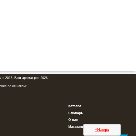
м с 2013. Ваш-аромат.рф, 2026.
бнее по ссылкам:
Каталог
Словарь
О нас
Магазины
^Наверх