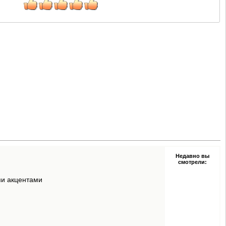
Недавно вы
смотрели:
ми акцентами