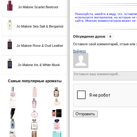
Jo Malone Scarlet Beetroot
Пожалуйста, имейте в виду, что, оставля
используете материалов, на которые не
сайта. Мнение комментаторов может не 
Jo Malone Sea Salt & Bergamot
Обсуждение духов
:
0
Оставьте свой комментарий, отзыв или 
Jo Malone Rose & Oud Leather
Войдите
Jo Malone Iris & White Musk
Самые популярные ароматы
Отправить