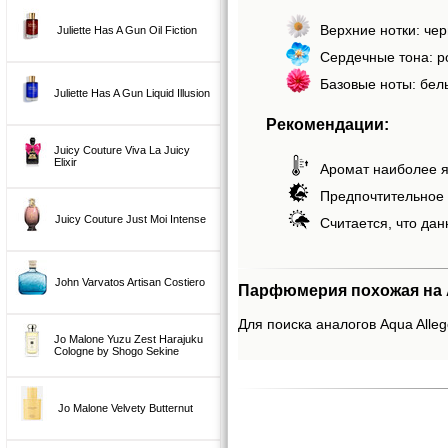
Верхние нотки: чер
Juliette Has A Gun Oil Fiction
Сердечные тона: ро
Базовые ноты: белы
Juliette Has A Gun Liquid Illusion
Рекомендации:
Juicy Couture Viva La Juicy
Elixir
Аромат наиболее я
Предпочтительное 
Juicy Couture Just Moi Intense
Считается, что дан
John Varvatos Artisan Costiero
Парфюмерия похожая на Aq
Для поиска аналогов Aqua Alleg
Jo Malone Yuzu Zest Harajuku
Cologne by Shogo Sekine
Jo Malone Velvety Butternut