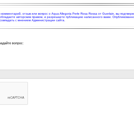
я комментарий, отзыв или вопрос о Aqua Allegoria Perle Rosa Rossa от Guerlain, вы подтв
 обладаете авторским правом, и разрешаете публикацию написанного вами. Опубликованн
совпадать с мнением Администрации сайта.
задайте вопрос: