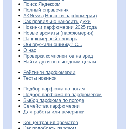
Поиск Яндексом
Полный справочник
AKNews (Новости парфюмерии)
Как правильно наносить духи
Новинки парфюмерии 2025 года
Новые ароматы (парфюмерия)
Парфюмерный словарь
Обнаружили ошибку? С...
О нас
Проверка компонентов на вред
Найти духи по выгодным ценам
Рейтинги парфюмерии
Тесты новинок
Подбор парфюма по нотам
Подбор парфюма по парфюмерам
Выбор парфюма по погоде
Семейства парфюмерии
Для работы или вечеринки
Концентрация ароматов
Как подобрать парфюм