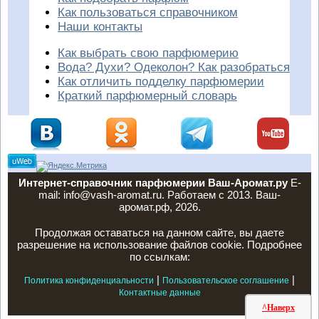
Как пользоваться справочником
Наши контакты
Как выбрать свою парфюмерию
Вода? Духи? Одеколон? Как разобраться
Как отличить подделку парфюмерии
Краткий парфюмерный словарь
Интернет-справочник парфюмерии Ваш-Аромат.ру
E-
mail: info@vash-aromat.ru. Работаем с 2013. Ваш-
аромат.рф, 2026.
Продолжая оставаться на данном сайте, вы даете
разрешение на использование файлов cookie. Подробнее
по ссылкам:
|
|
Политика конфиденциальности
Пользовательское соглашение
Контактные данные
^Наверх