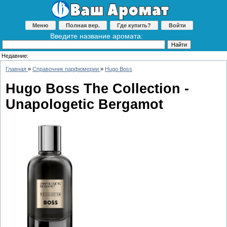
Меню
Полная вер.
Где купить?
Войти
Введите название аромата:
Недавние:
Главная
»
Справочник парфюмерии
»
Hugo Boss
Hugo Boss The Collection -
Unapologetic Bergamot