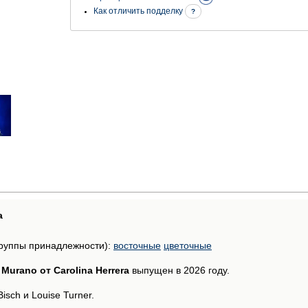
Как отличить подделку
?
а
руппы принадлежности):
восточные
цветочные
 Murano от Carolina Herrera
выпущен в 2026 году.
sch и Louise Turner.