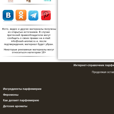
Фото, видео и другие материалы получены
из открытых источников. В случае
претензий правообладатели могут
сообщить о своих правах на e-mail:
info@vash-aromat.ru и, после
подтверждения, материал будет убран.
Некоторые рекламные материалы могут
относиться к категории 18+
Интернет-справочник парф
Продолжая остав
Ингредиенты парфюмерии
Феромоны
Как делают парфюмерию
Детские ароматы