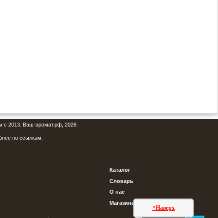
м с 2013. Ваш-аромат.рф, 2026.
бнее по ссылкам:
Каталог
Словарь
О нас
Магазины
^Наверх