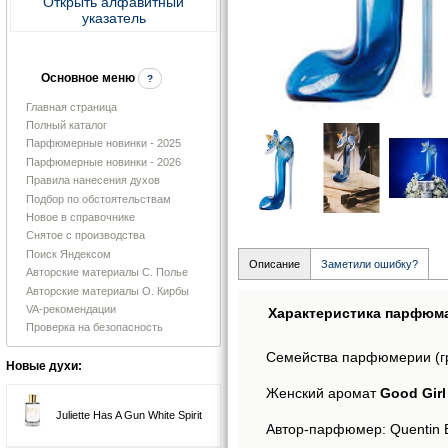
Открыть алфавитный
указатель
Основное меню
?
Главная страница
Полный каталог
Парфюмерные новинки - 2025
Парфюмерные новинки - 2026
Правила нанесения духов
Подбор по обстоятельствам
Новое в справочнике
Снятое с производства
Поиск Яндексом
Описание
Заметили ошибку?
Авторские материалы С. Полье
Авторские материалы О. Кирбы
VA-рекомендации
Характеристика парфюм
Проверка на безопасность
Семейства парфюмерии (г
Новые духи:
Женский аромат
Good Girl
Juliette Has A Gun White Spirit
Автор-парфюмер: Quentin Bi