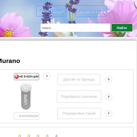
Регистрация
Вход на сайт
 Murano
?
Другие от бренда
?
?
?