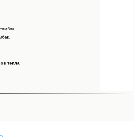
 самбак.
мбак.
сов тепла