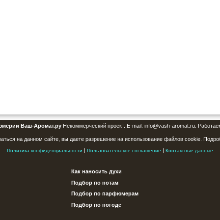
юмерии Ваш-Аромат.ру
Некоммерческий проект. E-mail: info@vash-aromat.ru. Работае
аться на данном сайте, вы даете разрешение на использование файлов cookie. Подро
|
|
Политика конфиденциальности
Пользовательское соглашение
Контактные данные
Как наносить духи
Подбор по нотам
Подбор по парфюмерам
Подбор по погоде