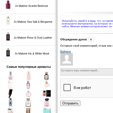
Jo Malone Scarlet Beetroot
Пожалуйста, имейте в виду, что, оставля
Jo Malone Sea Salt & Bergamot
используете материалов, на которые не
сайта. Мнение комментаторов может не 
Jo Malone Rose & Oud Leather
Обсуждение духов
:
0
Оставьте свой комментарий, отзыв или 
Войдите
Jo Malone Iris & White Musk
Самые популярные ароматы
Отправить