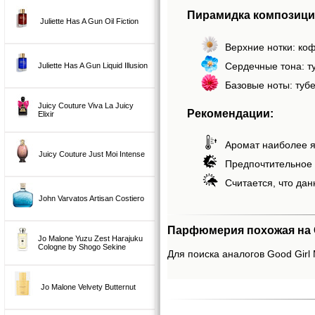
Пирамидка композиции
Juliette Has A Gun Oil Fiction
Верхние нотки: коф
Сердечные тона: ту
Juliette Has A Gun Liquid Illusion
Базовые ноты: тубе
Juicy Couture Viva La Juicy
Рекомендации:
Elixir
Аромат наиболее я
Juicy Couture Just Moi Intense
Предпочтительное 
Считается, что дан
John Varvatos Artisan Costiero
Парфюмерия похожая на Go
Jo Malone Yuzu Zest Harajuku
Cologne by Shogo Sekine
Для поиска аналогов Good Girl 
Jo Malone Velvety Butternut