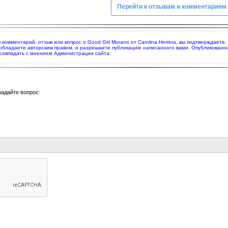
Перейти к отзывам и комментариям
я комментарий, отзыв или вопрос о Good Girl Murano от Carolina Herrera, вы подтверждает
 обладаете авторским правом, и разрешаете публикацию написанного вами. Опубликованн
совпадать с мнением Администрации сайта.
задайте вопрос: