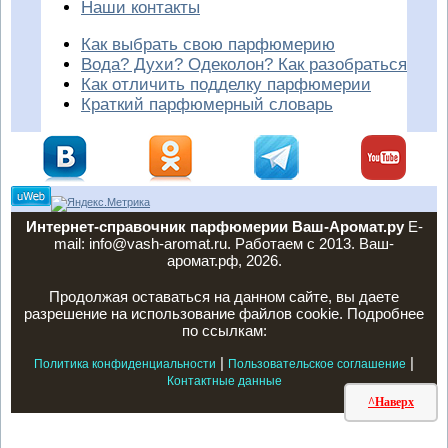
Наши контакты
Как выбрать свою парфюмерию
Вода? Духи? Одеколон? Как разобраться
Как отличить подделку парфюмерии
Краткий парфюмерный словарь
Интернет-справочник парфюмерии Ваш-Аромат.ру
E-
mail: info@vash-aromat.ru. Работаем с 2013. Ваш-
аромат.рф, 2026.
Продолжая оставаться на данном сайте, вы даете
разрешение на использование файлов cookie. Подробнее
по ссылкам:
|
|
Политика конфиденциальности
Пользовательское соглашение
Контактные данные
^Наверх