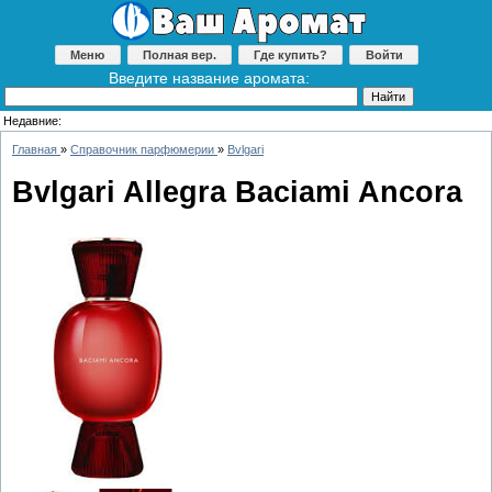
Меню
Полная вер.
Где купить?
Войти
Введите название аромата:
Недавние:
Главная
»
Справочник парфюмерии
»
Bvlgari
Bvlgari Allegra Baciami Ancora