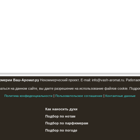
юмерии Ваш-Аромат.ру
Некоммерческий проект. E-mail: info@vash-aromat.ru. Работае
аться на данном сайте, вы даете разрешение на использование файлов cookie. Подро
|
|
Политика конфиденциальности
Пользовательское соглашение
Контактные данные
Как наносить духи
Подбор по нотам
Подбор по парфюмерам
Подбор по погоде