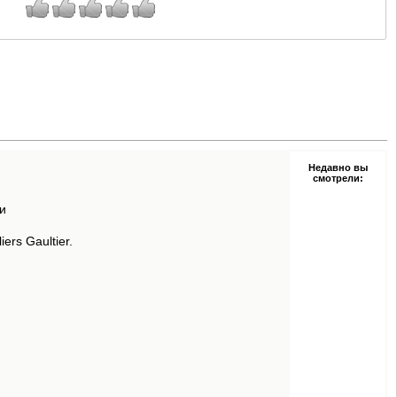
Недавно вы
смотрели:
и
ers Gaultier.