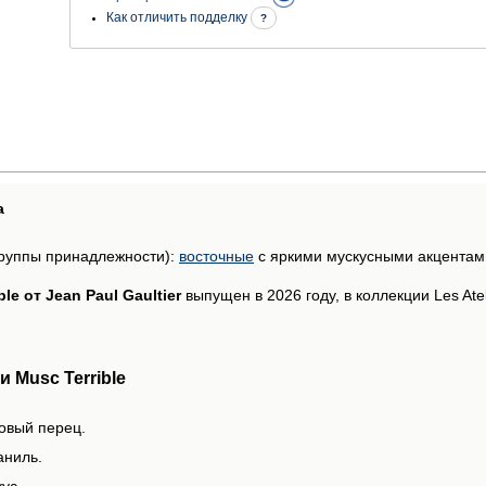
Как отличить подделку
?
а
руппы принадлежности):
восточные
с яркими мускусными акцентам
ble от Jean Paul Gaultier
выпущен в 2026 году, в коллекции Les Ateli
 Musc Terrible
зовый перец.
аниль.
ус.