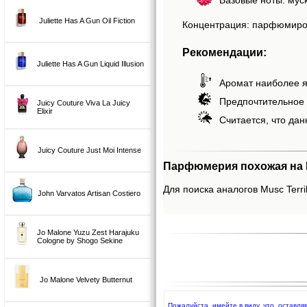
Juliette Has A Gun Oil Fiction
Концентрация: парфюмиро
Рекомендации:
Juliette Has A Gun Liquid Illusion
Аромат наиболее я
Предпочтительное 
Juicy Couture Viva La Juicy
Elixir
Считается, что дан
Juicy Couture Just Moi Intense
Парфюмерия похожая на Mus
Для поиска аналогов Musc Terrib
John Varvatos Artisan Costiero
Jo Malone Yuzu Zest Harajuku
Cologne by Shogo Sekine
Jo Malone Velvety Butternut
Пожалуйста, имейте в виду, что, оставля