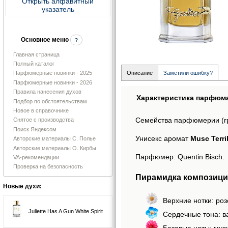
Открыть алфавитный
указатель
Основное меню
?
Главная страница
Полный каталог
Описание
Заметили ошибку?
Парфюмерные новинки - 2025
Парфюмерные новинки - 2026
Правила нанесения духов
Характеристика парфюм
Подбор по обстоятельствам
Новое в справочнике
Семейства парфюмерии (г
Снятое с производства
Поиск Яндексом
Унисекс аромат
Musc Terri
Авторские материалы С. Полье
Авторские материалы О. Кирбы
Парфюмер: Quentin Bisch.
VA-рекомендации
Проверка на безопасность
Пирамидка композиции
Новые духи:
Верхние нотки: ро
Juliette Has A Gun White Spirit
Сердечные тона: в
Базовые ноты: муск