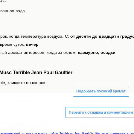
ванная вода.
рок, когда температура воздуха, С:
от десяти до двадцати граду
время суток:
вечер
ный аромат интересен, когда за окном:
пасмурно, осадки
c Terrible Jean Paul Gaultier
le, кликните по кнопке:
Подобрать похожий аромат
Перейти к отзывам и комментариям
я комментарий, отзыв или вопрос о Musc Terrible от Jean Paul Gaultier, вы подтверждаете,