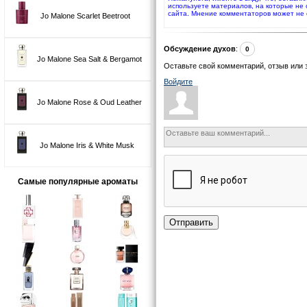
используете материалов, на которые не
сайта. Мнение комментаторов может не 
Jo Malone Scarlet Beetroot
Обсуждение духов
:
0
Jo Malone Sea Salt & Bergamot
Оставьте свой комментарий, отзыв или 
Войдите
Jo Malone Rose & Oud Leather
Jo Malone Iris & White Musk
Самые популярные ароматы
Отправить