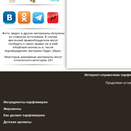
Фото, видео и другие материалы получены
из открытых источников. В случае
претензий правообладатели могут
сообщить о своих правах на e-mail:
info@vash-aromat.ru и, после
подтверждения, материал будет убран.
Некоторые рекламные материалы могут
относиться к категории 18+
Интернет-справочник парф
Продолжая остав
Ингредиенты парфюмерии
Феромоны
Как делают парфюмерию
Детские ароматы