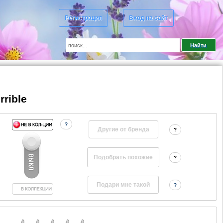
Регистрация
Вход на сайт
rrible
?
Другие от бренда
?
?
?