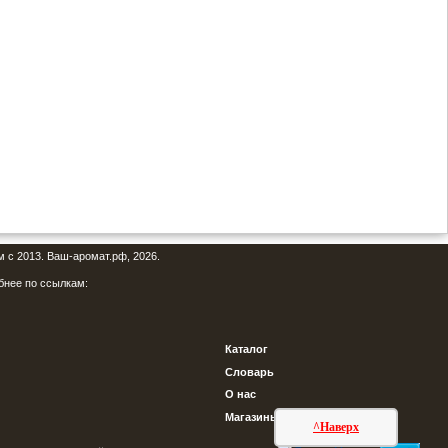
м с 2013. Ваш-аромат.рф, 2026.
бнее по ссылкам:
Каталог
Словарь
О нас
Магазины
^Наверх