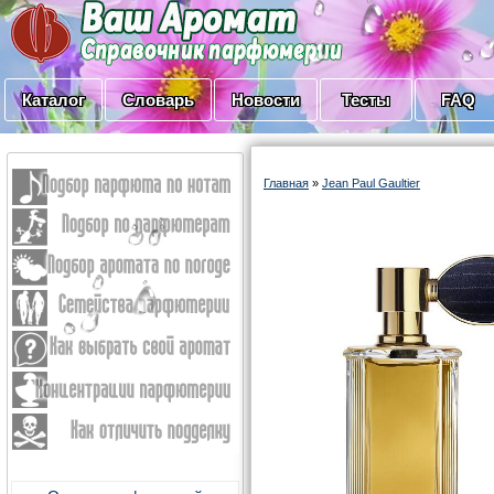
Каталог
Словарь
Новости
Тесты
FAQ
Главная
»
Jean Paul Gaultier