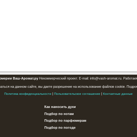
юмерии Ваш-Аромат.ру
Некоммерческий проект. E-mail: info@vash-aromat.ru. Работае
аться на данном сайте, вы даете разрешение на использование файлов cookie. Подро
|
|
Политика конфиденциальности
Пользовательское соглашение
Контактные данные
Как наносить духи
Подбор по нотам
Подбор по парфюмерам
Подбор по погоде