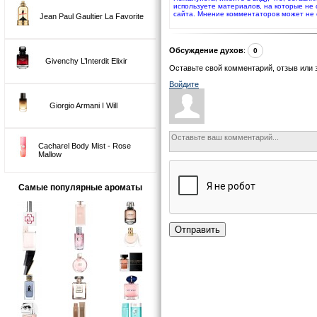
используете материалов, на которые не
сайта. Мнение комментаторов может не 
Jean Paul Gaultier La Favorite
Обсуждение духов
:
0
Givenchy L’Interdit Elixir
Оставьте свой комментарий, отзыв или 
Войдите
Giorgio Armani I Will
Cacharel Body Mist - Rose
Mallow
Самые популярные ароматы
Отправить