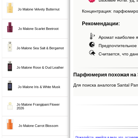
Jo Malone Velvety Butternut
Концентрация: парфюмиро
Рекомендации:
Jo Malone Scarlet Beetroot
Аромат наиболее я
Предпочтительное 
Jo Malone Sea Salt & Bergamot
Считается, что дан
Jo Malone Rose & Oud Leather
Парфюмерия похожая на Sa
Для поиска аналогов Santal Pan
Jo Malone Iris & White Musk
Jo Malone Frangipani Flower
2026
Jo Malone Carrot Blossom
Пожалуйста, имейте в виду, что, оставля