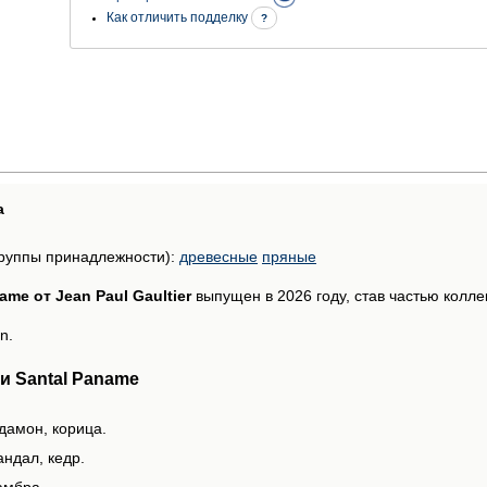
Как отличить подделку
?
а
руппы принадлежности):
древесные
пряные
ame от Jean Paul Gaultier
выпущен в 2026 году, став частью коллекц
n.
и Santal Paname
дамон, корица.
ндал, кедр.
амбра.