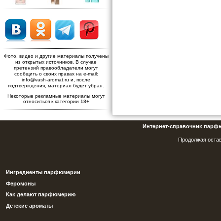
Фото, видео и другие материалы получены
из открытых источников. В случае
претензий правообладатели могут
сообщить о своих правах на e-mail:
info@vash-aromat.ru и, после
подтверждения, материал будет убран.
Некоторые рекламные материалы могут
относиться к категории 18+
Интернет-справочник парф
Продолжая остав
Ингредиенты парфюмерии
Феромоны
Как делают парфюмерию
Детские ароматы