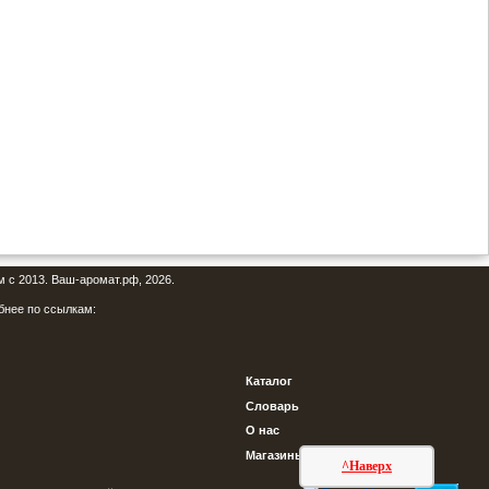
м с 2013. Ваш-аромат.рф, 2026.
бнее по ссылкам:
Каталог
Словарь
О нас
Магазины
^Наверх