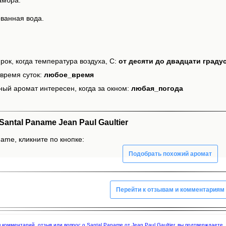
ванная вода.
рок, когда температура воздуха, С:
от десяти до двадцати граду
время суток:
любое_время
ный аромат интересен, когда за окном:
любая_погода
ntal Paname Jean Paul Gaultier
ame, кликните по кнопке:
Подобрать похожий аромат
Перейти к отзывам и комментариям
я комментарий, отзыв или вопрос о Santal Paname от Jean Paul Gaultier, вы подтверждает