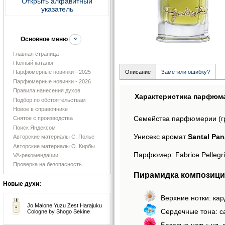
Открыть алфавитный
указатель
Основное меню
?
Главная страница
Полный каталог
Описание
Заметили ошибку?
Парфюмерные новинки - 2025
Парфюмерные новинки - 2026
Правила нанесения духов
Характеристика парфюм
Подбор по обстоятельствам
Новое в справочнике
Семейства парфюмерии (г
Снятое с производства
Поиск Яндексом
Унисекс аромат
Santal Pan
Авторские материалы С. Полье
Авторские материалы О. Кирбы
Парфюмер: Fabrice Pellegri
VA-рекомендации
Проверка на безопасность
Пирамидка композици
Новые духи:
Верхние нотки: кар
Jo Malone Yuzu Zest Harajuku
Сердечные тона: са
Cologne by Shogo Sekine
Базовые ноты: уд, 