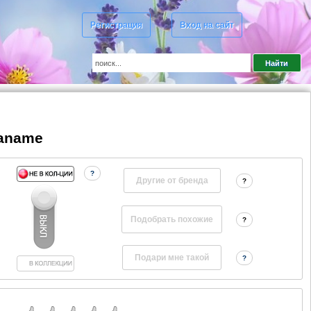
Регистрация
Вход на сайт
Paname
?
Другие от бренда
?
?
?