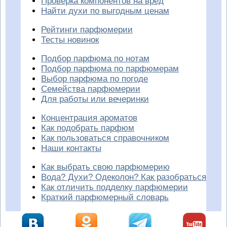
Проверка компонентов на вред
Найти духи по выгодным ценам
Рейтинги парфюмерии
Тесты новинок
Подбор парфюма по нотам
Подбор парфюма по парфюмерам
Выбор парфюма по погоде
Семейства парфюмерии
Для работы или вечеринки
Концентрация ароматов
Как подобрать парфюм
Как пользоваться справочником
Наши контакты
Как выбрать свою парфюмерию
Вода? Духи? Одеколон? Как разобраться
Как отличить подделку парфюмерии
Краткий парфюмерный словарь