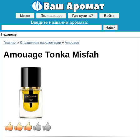
Меню
Полная вер.
Где купить?
Войти
Введите название аромата:
Недавние:
Главная
»
Справочник парфюмерии
»
Amouage
Amouage Tonka Misfah