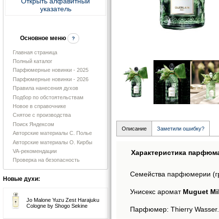
Открыть алфавитный
указатель
Основное меню
?
Главная страница
Полный каталог
Парфюмерные новинки - 2025
Парфюмерные новинки - 2026
Правила нанесения духов
Подбор по обстоятельствам
Новое в справочнике
Снятое с производства
Поиск Яндексом
Описание
Заметили ошибку?
Авторские материалы С. Полье
Авторские материалы О. Кирбы
VA-рекомендации
Характеристика парфюм
Проверка на безопасность
Семейства парфюмерии (г
Новые духи:
Унисекс аромат
Muguet Mil
Jo Malone Yuzu Zest Harajuku
Cologne by Shogo Sekine
Парфюмер: Thierry Wasser.