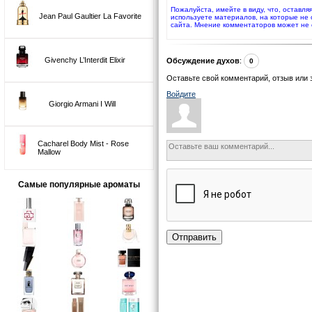
Пожалуйста, имейте в виду, что, оставля
Jean Paul Gaultier La Favorite
используете материалов, на которые не
сайта. Мнение комментаторов может не 
Givenchy L’Interdit Elixir
Обсуждение духов
:
0
Оставьте свой комментарий, отзыв или 
Войдите
Giorgio Armani I Will
Cacharel Body Mist - Rose
Mallow
Самые популярные ароматы
Отправить