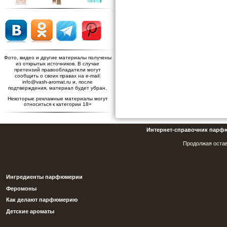
Фото, видео и другие материалы получены
из открытых источников. В случае
претензий правообладатели могут
сообщить о своих правах на e-mail:
info@vash-aromat.ru и, после
подтверждения, материал будет убран.
Некоторые рекламные материалы могут
относиться к категории 18+
Интернет-справочник парф
Продолжая остав
Ингредиенты парфюмерии
Феромоны
Как делают парфюмерию
Детские ароматы