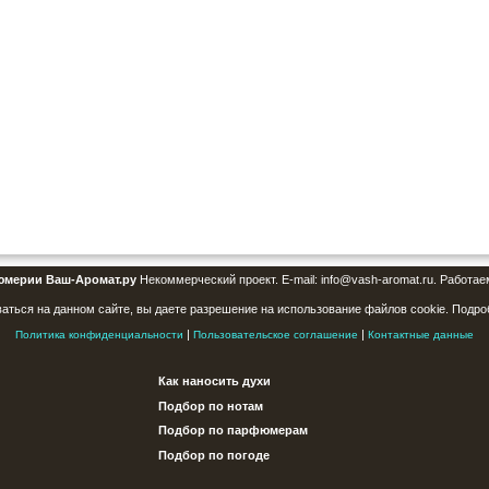
юмерии Ваш-Аромат.ру
Некоммерческий проект. E-mail: info@vash-aromat.ru. Работае
аться на данном сайте, вы даете разрешение на использование файлов cookie. Подро
|
|
Политика конфиденциальности
Пользовательское соглашение
Контактные данные
Как наносить духи
Подбор по нотам
Подбор по парфюмерам
Подбор по погоде