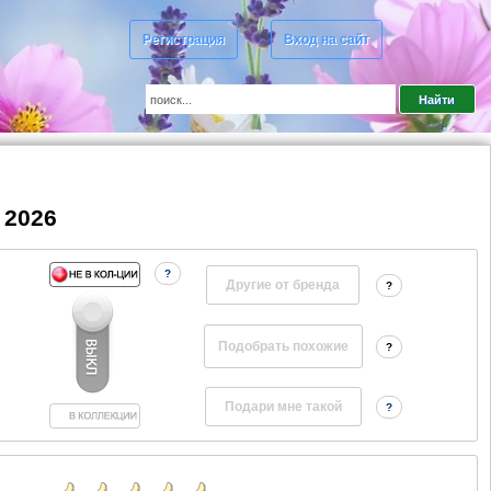
Регистрация
Вход на сайт
 2026
?
Другие от бренда
?
?
?