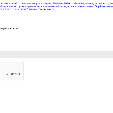
я комментарий, отзыв или вопрос о Muguet Millуsime 2026 от Guerlain, вы подтверждаете,
 обладаете авторским правом, и разрешаете публикацию написанного вами. Опубликованн
совпадать с мнением Администрации сайта.
задайте вопрос: