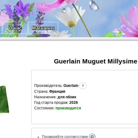
О нас
Магазины
Guerlain Muguet Millуsime
Производитель
:
Guerlain
?
Страна:
Франция
Назначение:
для обоих
Год старта продаж:
2026
Состояние:
производится
Проверяйте соответствие