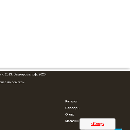
м с 2013. Ваш-аромат.рф, 2026.
бнее по ссылкам:
Каталог
Словарь
О нас
Магазины
^Наверх