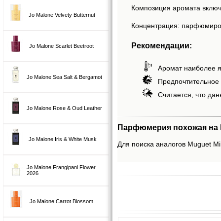
Композиция аромата включа
Jo Malone Velvety Butternut
Концентрация: парфюмиро
Рекомендации:
Jo Malone Scarlet Beetroot
Аромат наиболее я
Jo Malone Sea Salt & Bergamot
Предпочтительное 
Считается, что дан
Jo Malone Rose & Oud Leather
Парфюмерия похожая на Mu
Jo Malone Iris & White Musk
Для поиска аналогов Muguet Mil
Jo Malone Frangipani Flower
2026
Jo Malone Carrot Blossom